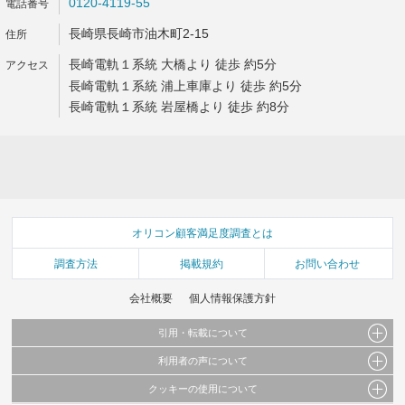
0120-4119-55
長崎県長崎市油木町2-15
長崎電軌１系統 大橋より 徒歩 約5分
長崎電軌１系統 浦上車庫より 徒歩 約5分
長崎電軌１系統 岩屋橋より 徒歩 約8分
オリコン顧客満足度調査とは
調査方法
掲載規約
お問い合わせ
会社概要
個人情報保護方針
引用・転載について
利用者の声について
当サイトで公開されている情報（文字、写真、イラスト、画像データ等）及びこれらの配
置・編集および構造などについての著作権は株式会社oricon MEに帰属しております。
クッキーの使用について
当サイトに掲載している内容はすべてサービスの利用者が提出された見解・感想です。
これらの情報を権利者の許可なく無断転載・複製などの二次利用を行うことは固く禁じて