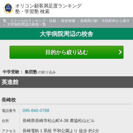
オリコン顧客満足度ランキング
塾・学習塾 検索
塾、スクールのランキング・比較
校舎検索
長崎県の駅・市区町村から探す
大学病院周辺の校舎一覧
大学病院周辺の校舎
目的から絞り込む
中学受験： 集団塾
の絞り込み
英進館
長崎校
095-840-0788
長崎県長崎市松山町4-38 農協松山ビル
長崎電軌１系統 平和公園より 徒歩 約1分