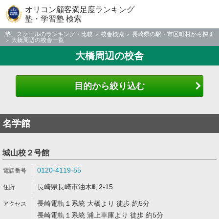
オリコン顧客満足度ランキング
塾・学習塾 検索
塾、スクールのランキング・比較
校舎検索
長崎県の駅・市区町村から探す
大橋周辺の校舎一覧
大橋周辺の校舎
目的から絞り込む
名学館
城山校２号館
0120-4119-55
長崎県長崎市油木町2-15
長崎電軌１系統 大橋より 徒歩 約5分
長崎電軌１系統 浦上車庫より 徒歩 約5分