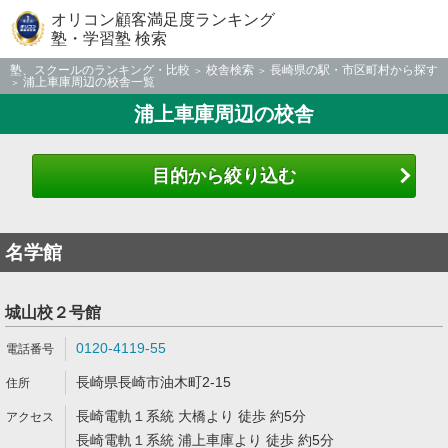
オリコン顧客満足度ランキング
塾・学習塾 検索
塾、スクールのランキング・比較
校舎検索
長崎県の駅・市区町村から探す
浦上車庫周辺の校舎一覧
浦上車庫周辺の校舎
目的から絞り込む
名学館
城山校２号館
0120-4119-55
長崎県長崎市油木町2-15
長崎電軌１系統 大橋より 徒歩 約5分
長崎電軌１系統 浦上車庫より 徒歩 約5分