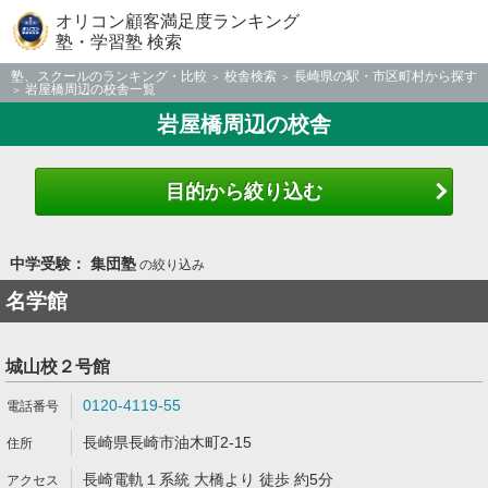
オリコン顧客満足度ランキング
塾・学習塾 検索
塾、スクールのランキング・比較
校舎検索
長崎県の駅・市区町村から探す
岩屋橋周辺の校舎一覧
岩屋橋周辺の校舎
目的から絞り込む
中学受験： 集団塾
の絞り込み
名学館
城山校２号館
0120-4119-55
長崎県長崎市油木町2-15
長崎電軌１系統 大橋より 徒歩 約5分