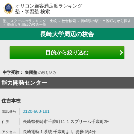
オリコン顧客満足度ランキング
塾・学習塾 検索
塾、スクールのランキング・比較
校舎検索
長崎県の駅・市区町村から探す
長崎大学周辺の校舎一覧
長崎大学周辺の校舎
目的から絞り込む
中学受験： 集団塾
の絞り込み
能力開発センター
住吉本校
0120-663-191
長崎県長崎市千歳町11-1 スプリーム千歳町2F
長崎電軌１系統 千歳町より 徒歩 約4分