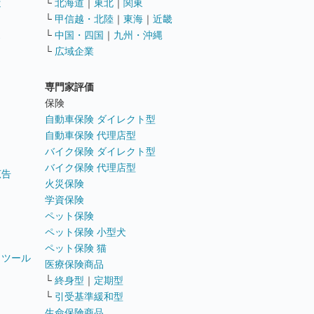
遣
└
北海道
｜
東北
｜
関東
└
甲信越・北陸
｜
東海
｜
近畿
ス
└
中国・四国
｜
九州・沖縄
└
広域企業
専門家評価
ト
保険
自動車保険 ダイレクト型
自動車保険 代理店型
バイク保険 ダイレクト型
バイク保険 代理店型
広告
火災保険
学資保険
ペット保険
ペット保険 小型犬
ペット保険 猫
トツール
医療保険商品
└
終身型
｜
定期型
└
引受基準緩和型
生命保険商品