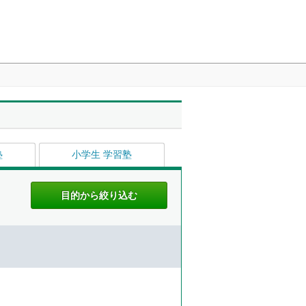
塾
小学生 学習塾