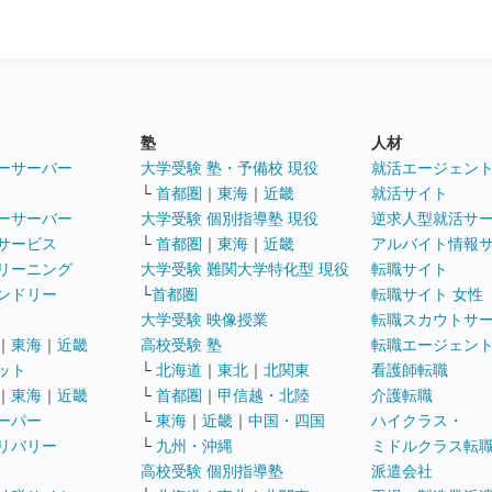
塾
人材
ーサーバー
大学受験 塾・予備校 現役
就活エージェン
└
首都圏
｜
東海
｜
近畿
就活サイト
ーサーバー
大学受験 個別指導塾 現役
逆求人型就活サ
サービス
└
首都圏
｜
東海
｜
近畿
アルバイト情報
リーニング
大学受験 難関大学特化型 現役
転職サイト
ンドリー
└
首都圏
転職サイト 女性
大学受験 映像授業
転職スカウトサ
｜
東海
｜
近畿
高校受験 塾
転職エージェン
ット
└
北海道
｜
東北
｜
北関東
看護師転職
｜
東海
｜
近畿
└
首都圏
｜
甲信越・北陸
介護転職
ーパー
└
東海
｜
近畿
｜
中国・四国
ハイクラス・
リバリー
└
九州・沖縄
ミドルクラス転
高校受験 個別指導塾
派遣会社