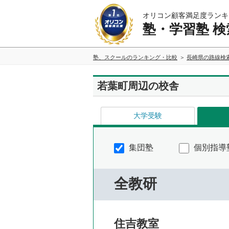
オリコン顧客満足度ランキ
塾・学習塾 検
塾、スクールのランキング・比較
長崎県の路線検
若葉町周辺の校舎
大学受験
集団塾
個別指導
全教研
住吉教室