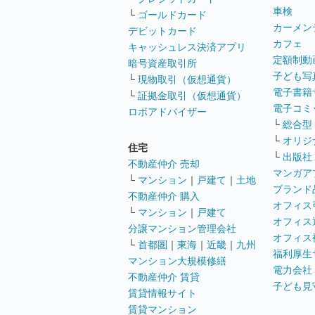
車検
└
ゴールドカード
カーメン
デビットカード
カフェ
キャッシュレス決済アプリ
定額制動
暗号資産取引所
子ども写
└
現物取引（仮想通貨）
電子書籍
└
証拠金取引（仮想通貨）
電子コミ
ロボアドバイザー
└
総合型
└
オリジ
住宅
└
出版社
不動産仲介 売却
マンガア
└
マンション
｜
戸建て
｜
土地
ブランド
不動産仲介 購入
オフィス
└
マンション
｜
戸建て
オフィス
分譲マンション管理会社
オフィス
└
首都圏
｜
東海
｜
近畿
｜
九州
福利厚生
マンション大規模修繕
電力会社
不動産仲介 賃貸
子ども見
賃貸情報サイト
賃貸マンション