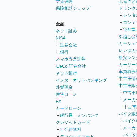
学資保険
ふるさと
保険相談ショップ
トランク
└
レンタ
└
コンテ
金融
└
宅配型
ネット証券
引越し会
NISA
カーシェ
└
証券会社
レンタカ
└
銀行
格安レン
スマホ専業証券
カーリー
iDeCo 証券会社
車買取会
ネット銀行
中古車情
インターネットバンキング
中古車販
外貨預金
└
中古車
住宅ローン
└
メーカ
FX
中古車
カードローン
バイク販
└
銀行系
｜
ノンバンク
└
バイク
クレジットカード
└
メーカ
└
年会費無料
バイク
└
クレジットカード