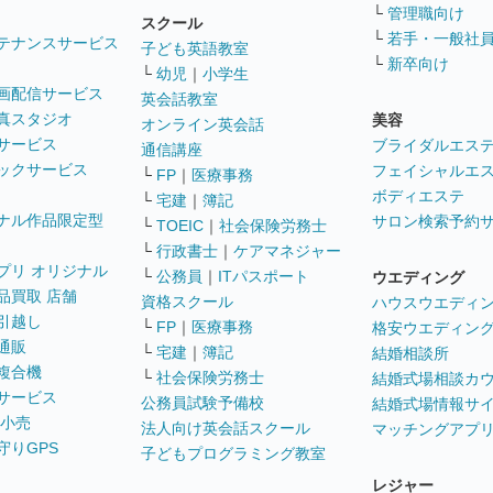
└
管理職向け
スクール
└
若手・一般社
テナンスサービス
子ども英語教室
└
新卒向け
└
幼児
｜
小学生
画配信サービス
英会話教室
真スタジオ
美容
オンライン英会話
サービス
ブライダルエス
通信講座
ックサービス
フェイシャルエ
└
FP
｜
医療事務
ボディエステ
└
宅建
｜
簿記
ナル作品限定型
サロン検索予約
└
TOEIC
｜
社会保険労務士
└
行政書士
｜
ケアマネジャー
プリ オリジナル
└
公務員
｜
ITパスポート
ウエディング
品買取 店舗
資格スクール
ハウスウエディ
引越し
└
FP
｜
医療事務
格安ウエディン
通販
└
宅建
｜
簿記
結婚相談所
複合機
└
社会保険労務士
結婚式場相談カ
サービス
公務員試験予備校
結婚式場情報サ
 小売
法人向け英会話スクール
マッチングアプ
守りGPS
子どもプログラミング教室
レジャー