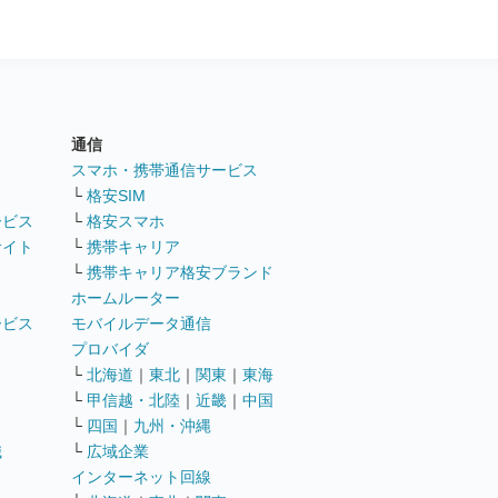
通信
ト
スマホ・携帯通信サービス
└
格安SIM
ービス
└
格安スマホ
サイト
└
携帯キャリア
└
携帯キャリア格安ブランド
ホームルーター
ービス
モバイルデータ通信
ト
プロバイダ
└
北海道
｜
東北
｜
関東
｜
東海
└
甲信越・北陸
｜
近畿
｜
中国
└
四国
｜
九州・沖縄
職
└
広域企業
インターネット回線