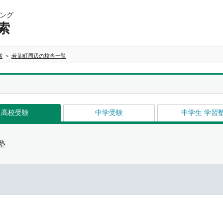
ング
索
索
若葉町周辺の校舎一覧
高校受験
中学受験
中学生 学習
塾