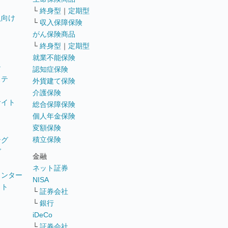
└
終身型
｜
定期型
員向け
└
収入保障保険
がん保険商品
└
終身型
｜
定期型
就業不能保険
テ
認知症保険
ステ
外貨建て保険
介護保険
サイト
総合保障保険
個人年金保険
変額保険
積立保険
ング
グ
金融
ネット証券
ウンター
NISA
イト
└
証券会社
リ
└
銀行
iDeCo
└
証券会社