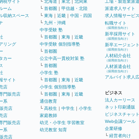
納税サイト
└
北海道
｜
東北
｜
北関東
工場・製造業派
ルーム
└
首都圏
｜
甲信越・北陸
派遣求人サイト
ル収納スペース
└
東海
｜
近畿
｜
中国・四国
求人情報サービ
ナ
└
九州・沖縄
転職サイト
（採用担当向け）
中学受験 塾
新卒採用サイト
社
└
首都圏
｜
東海
｜
近畿
（採用担当向け）
アリング
中学受験 個別指導塾
新卒エージェン
（採用担当向け）
ー
└
首都圏
人材紹介会社
タカー
公立中高一貫校対策 塾
（採用担当向け）
ス
└
首都圏
人材派遣会社
（採用担当向け）
社
小学生 塾
アルバイト求人
報サイト
└
首都圏
｜
東海
｜
近畿
売店
小学生 個別指導塾
ビジネス
専門販売店
└
首都圏
｜
東海
｜
近畿
法人カーリース
ー系
通信教育
ネット印刷通販
販売店
└
高校生
｜
中学生
｜
小学生
ビジネスチャッ
売店
家庭教師
Web会議ツール
専門販売店
幼児・小学生 学習教室
企業研修
ー系
幼児教室 知育
└
経営者向け
販売店