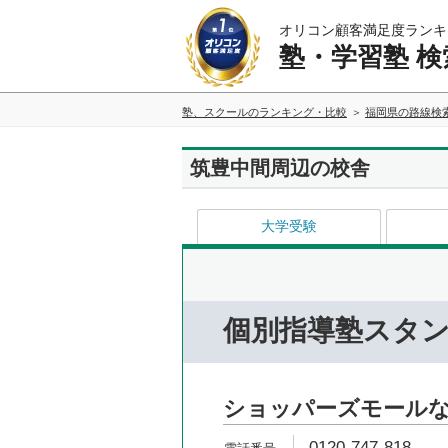
オリコン顧客満足度ランキ
塾・学習塾 検
塾、スクールのランキング・比較
福岡県の路線検
筑豊中間周辺の校舎
大学受験
個別指導塾スタ
ショッパーズモール
0120-747-818