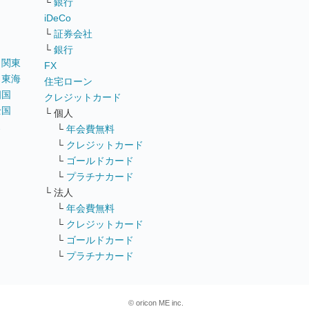
└
銀行
iDeCo
└
証券会社
└
銀行
｜
関東
FX
｜
東海
住宅ローン
四国
クレジットカード
全国
└ 個人
ス
└
年会費無料
└
クレジットカード
└
ゴールドカード
└
プラチナカード
└ 法人
└
年会費無料
└
クレジットカード
└
ゴールドカード
└
プラチナカード
© oricon ME inc.