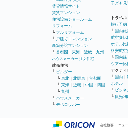
子ども見
賃貸情報サイト
賃貸マンション
トラベル
住宅設備ショールーム
旅行予約
リフォーム
└
国内旅
└
フルリフォーム
航空券比
└
戸建て
｜
マンション
ホテル比
新築分譲マンション
格安航空券
└
首都圏
｜
東海
｜
近畿
｜
九州
└
国内線
ハウスメーカー 注文住宅
ツアー比
建売住宅
アクティ
└
ビルダー
└
国内
｜
└
東北
｜
北関東
｜
首都圏
ホテル
└
東海
｜
近畿
｜
中国・四国
└
ビジネ
└
九州
└
観光利
└
ハウスメーカー
└
デベロッパー
会社概要
ニュ