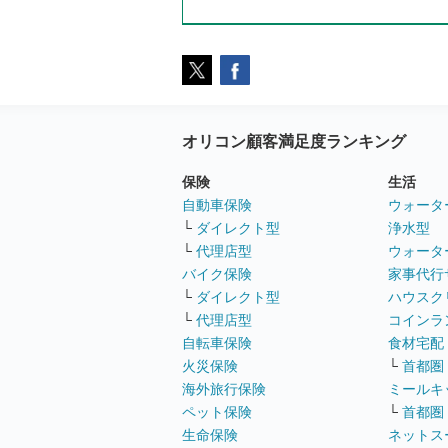
オリコン顧客満足度ランキング
保険
生活
自動車保険
ウォータ
└
ダイレクト型
浄水型
└
代理店型
ウォータ
バイク保険
家事代行
└
ダイレクト型
ハウスク
└
代理店型
コインラ
自転車保険
食材宅配
火災保険
└
首都圏
海外旅行保険
ミールキ
ペット保険
└
首都圏
生命保険
ネットス