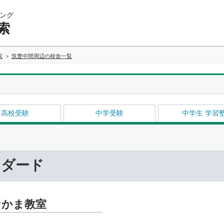
ング
索
索
筑豊中間周辺の校舎一覧
高校受験
中学受験
中学生 学習
ンダード
なかま教室