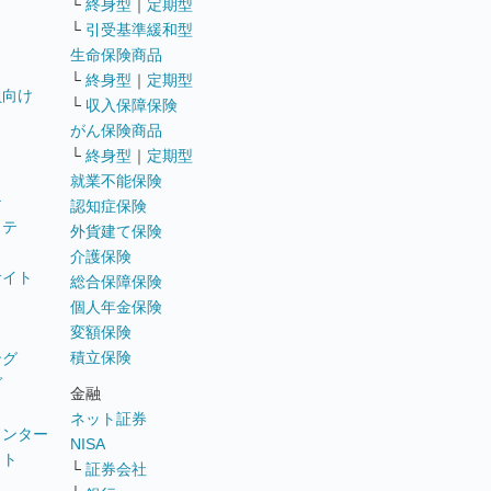
└
終身型
｜
定期型
└
引受基準緩和型
生命保険商品
└
終身型
｜
定期型
員向け
└
収入保障保険
がん保険商品
└
終身型
｜
定期型
就業不能保険
テ
認知症保険
ステ
外貨建て保険
介護保険
サイト
総合保障保険
個人年金保険
変額保険
積立保険
ング
グ
金融
ネット証券
ウンター
NISA
イト
└
証券会社
リ