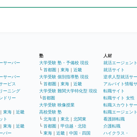
塾
人材
ーサーバー
大学受験 塾・予備校 現役
就活エージェン
└
首都圏
｜
東海
｜
近畿
就活サイト
ーサーバー
大学受験 個別指導塾 現役
逆求人型就活サ
サービス
└
首都圏
｜
東海
｜
近畿
アルバイト情報
リーニング
大学受験 難関大学特化型 現役
転職サイト
ンドリー
└
首都圏
転職サイト 女性
大学受験 映像授業
転職スカウトサ
｜
東海
｜
近畿
高校受験 塾
転職エージェン
ット
└
北海道
｜
東北
｜
北関東
看護師転職
｜
東海
｜
近畿
└
首都圏
｜
甲信越・北陸
介護転職
ーパー
└
東海
｜
近畿
｜
中国・四国
ハイクラス・