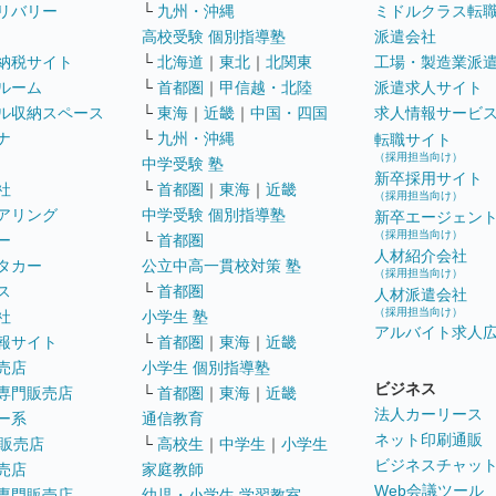
リバリー
└
九州・沖縄
ミドルクラス転
高校受験 個別指導塾
派遣会社
納税サイト
└
北海道
｜
東北
｜
北関東
工場・製造業派
ルーム
└
首都圏
｜
甲信越・北陸
派遣求人サイト
ル収納スペース
└
東海
｜
近畿
｜
中国・四国
求人情報サービ
ナ
└
九州・沖縄
転職サイト
（採用担当向け）
中学受験 塾
新卒採用サイト
社
└
首都圏
｜
東海
｜
近畿
（採用担当向け）
アリング
中学受験 個別指導塾
新卒エージェン
（採用担当向け）
ー
└
首都圏
人材紹介会社
タカー
公立中高一貫校対策 塾
（採用担当向け）
ス
└
首都圏
人材派遣会社
（採用担当向け）
社
小学生 塾
アルバイト求人
報サイト
└
首都圏
｜
東海
｜
近畿
売店
小学生 個別指導塾
ビジネス
専門販売店
└
首都圏
｜
東海
｜
近畿
法人カーリース
ー系
通信教育
ネット印刷通販
販売店
└
高校生
｜
中学生
｜
小学生
ビジネスチャッ
売店
家庭教師
Web会議ツール
専門販売店
幼児・小学生 学習教室