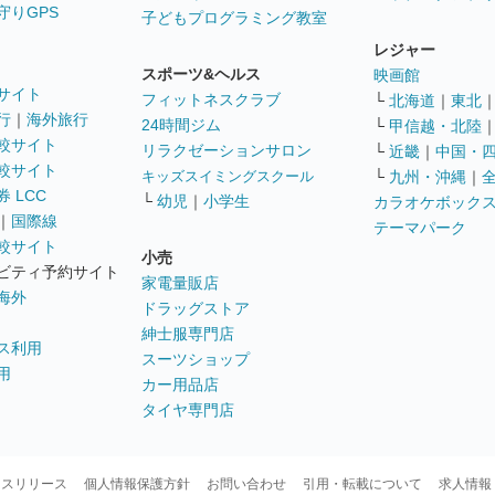
守りGPS
子どもプログラミング教室
レジャー
スポーツ&ヘルス
映画館
サイト
フィットネスクラブ
└
北海道
｜
東北
行
｜
海外旅行
24時間ジム
└
甲信越・北陸
較サイト
リラクゼーションサロン
└
近畿
｜
中国・
較サイト
キッズスイミングスクール
└
九州・沖縄
｜
 LCC
└
幼児
｜
小学生
カラオケボック
｜
国際線
テーマパーク
較サイト
小売
ビティ予約サイト
家電量販店
海外
ドラッグストア
紳士服専門店
ス利用
スーツショップ
用
カー用品店
タイヤ専門店
ースリリース
個人情報保護方針
お問い合わせ
引用・転載について
求人情報