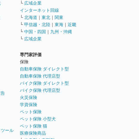
職
└
広域企業
インターネット回線
遣
└
北海道
｜
東北
｜
関東
└
甲信越・北陸
｜
東海
｜
近畿
ス
└
中国・四国
｜
九州・沖縄
└
広域企業
専門家評価
ト
保険
自動車保険 ダイレクト型
自動車保険 代理店型
バイク保険 ダイレクト型
バイク保険 代理店型
広告
火災保険
学資保険
ペット保険
ペット保険 小型犬
ペット保険 猫
トツール
医療保険商品