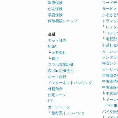
医療保険
フードデ
がん保険
サービス
学資保険
ふるさと
保険相談ショップ
トランク
└
レンタ
└
コンテ
金融
└
宅配型
ネット証券
引越し会
NISA
カーシェ
└
証券会社
レンタカ
└
銀行
格安レン
スマホ専業証券
カーリー
iDeCo 証券会社
車買取会
ネット銀行
中古車情
インターネットバンキング
中古車販
外貨預金
└
中古車
住宅ローン
└
メーカ
FX
中古車
カードローン
バイク販
└
銀行系
｜
ノンバンク
└
バイク