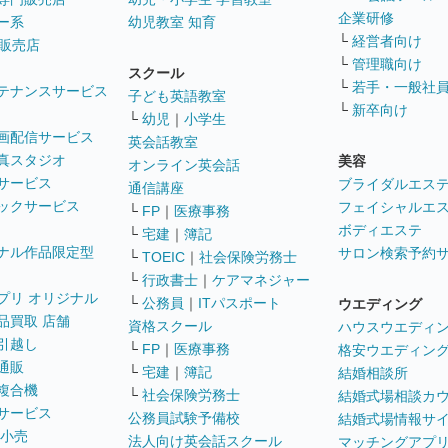
企業研修
ー系
幼児教室 知育
└
経営者向け
販売店
└
管理職向け
スクール
└
若手・一般社
テナンスサービス
子ども英語教室
└
新卒向け
└
幼児
｜
小学生
画配信サービス
英会話教室
真スタジオ
美容
オンライン英会話
サービス
ブライダルエス
通信講座
ックサービス
フェイシャルエ
└
FP
｜
医療事務
ボディエステ
└
宅建
｜
簿記
ナル作品限定型
サロン検索予約
└
TOEIC
｜
社会保険労務士
└
行政書士
｜
ケアマネジャー
プリ オリジナル
└
公務員
｜
ITパスポート
ウエディング
品買取 店舗
資格スクール
ハウスウエディ
引越し
└
FP
｜
医療事務
格安ウエディン
通販
└
宅建
｜
簿記
結婚相談所
複合機
└
社会保険労務士
結婚式場相談カ
サービス
公務員試験予備校
結婚式場情報サ
 小売
法人向け英会話スクール
マッチングアプ