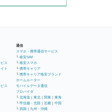
通信
ト
スマホ・携帯通信サービス
└
格安SIM
ービス
└
格安スマホ
サイト
└
携帯キャリア
└
携帯キャリア格安ブランド
ホームルーター
ービス
モバイルデータ通信
ト
プロバイダ
└
北海道
｜
東北
｜
関東
｜
東海
└
甲信越・北陸
｜
近畿
｜
中国
└
四国
｜
九州・沖縄