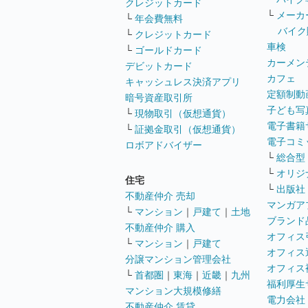
クレジットカード
└
メーカ
└
年会費無料
バイク
└
クレジットカード
車検
└
ゴールドカード
カーメン
デビットカード
カフェ
キャッシュレス決済アプリ
定額制動
暗号資産取引所
子ども写
└
現物取引（仮想通貨）
電子書籍
└
証拠金取引（仮想通貨）
電子コミ
ロボアドバイザー
└
総合型
└
オリジ
住宅
└
出版社
不動産仲介 売却
マンガア
└
マンション
｜
戸建て
｜
土地
ブランド
不動産仲介 購入
オフィス
└
マンション
｜
戸建て
オフィス
分譲マンション管理会社
オフィス
└
首都圏
｜
東海
｜
近畿
｜
九州
福利厚生
マンション大規模修繕
電力会社
不動産仲介 賃貸