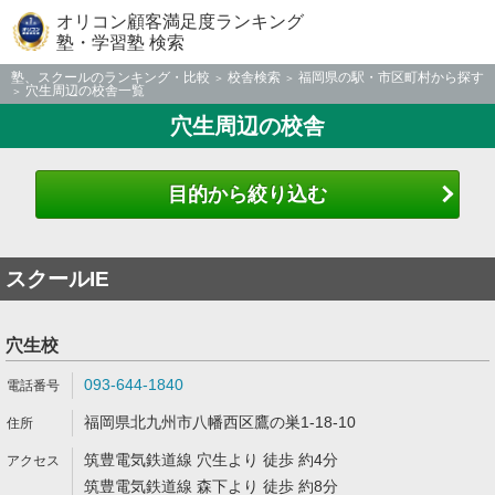
オリコン顧客満足度ランキング
塾・学習塾 検索
塾、スクールのランキング・比較
校舎検索
福岡県の駅・市区町村から探す
穴生周辺の校舎一覧
穴生周辺の校舎
目的から絞り込む
スクールIE
穴生校
093-644-1840
福岡県北九州市八幡西区鷹の巣1-18-10
筑豊電気鉄道線 穴生より 徒歩 約4分
筑豊電気鉄道線 森下より 徒歩 約8分