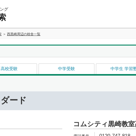
ング
索
索
西黒崎周辺の校舎一覧
高校受験
中学受験
中学生 学習
ンダード
コムシティ黒崎教室
0120-747-818