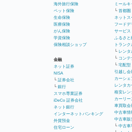
海外旅行保険
ミールキ
ペット保険
└
首都圏
生命保険
ネットス
医療保険
フードデ
がん保険
サービス
学資保険
ふるさと
保険相談ショップ
トランク
└
レンタ
└
コンテ
金融
└
宅配型
ネット証券
引越し会
NISA
カーシェ
└
証券会社
レンタカ
└
銀行
格安レン
スマホ専業証券
カーリー
iDeCo 証券会社
車買取会
ネット銀行
中古車情
インターネットバンキング
中古車販
外貨預金
└
中古車
住宅ローン