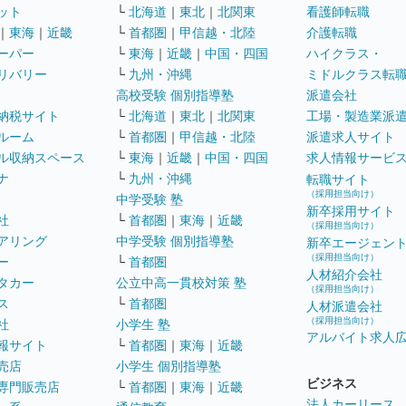
ット
└
北海道
｜
東北
｜
北関東
看護師転職
｜
東海
｜
近畿
└
首都圏
｜
甲信越・北陸
介護転職
ーパー
└
東海
｜
近畿
｜
中国・四国
ハイクラス・
リバリー
└
九州・沖縄
ミドルクラス転
高校受験 個別指導塾
派遣会社
納税サイト
└
北海道
｜
東北
｜
北関東
工場・製造業派
ルーム
└
首都圏
｜
甲信越・北陸
派遣求人サイト
ル収納スペース
└
東海
｜
近畿
｜
中国・四国
求人情報サービ
ナ
└
九州・沖縄
転職サイト
（採用担当向け）
中学受験 塾
新卒採用サイト
社
└
首都圏
｜
東海
｜
近畿
（採用担当向け）
アリング
中学受験 個別指導塾
新卒エージェン
（採用担当向け）
ー
└
首都圏
人材紹介会社
タカー
公立中高一貫校対策 塾
（採用担当向け）
ス
└
首都圏
人材派遣会社
（採用担当向け）
社
小学生 塾
アルバイト求人
報サイト
└
首都圏
｜
東海
｜
近畿
売店
小学生 個別指導塾
ビジネス
専門販売店
└
首都圏
｜
東海
｜
近畿
法人カーリース