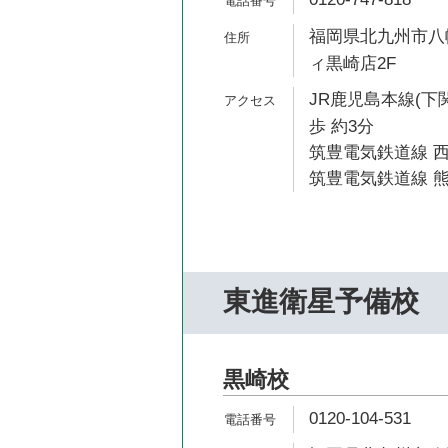
福岡県北九州市八幡
ィ黒崎店2F
JR鹿児島本線(下
歩 約3分
筑豊電気鉄道線 西
筑豊電気鉄道線 熊
東進衛星予備校
黒崎校
0120-104-531