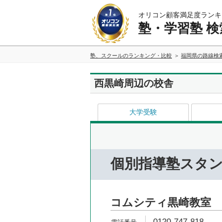
オリコン顧客満足度ランキ
塾・学習塾 検
塾、スクールのランキング・比較
福岡県の路線検
西黒崎周辺の校舎
大学受験
個別指導塾スタ
コムシティ黒崎教室
0120-747-818