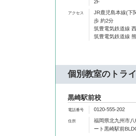
2F
JR鹿児島本線(下
歩 約2分
筑豊電気鉄道線 西
筑豊電気鉄道線 熊
個別教室のトラ
黒崎駅前校
0120-555-202
福岡県北九州市八幡
ート黒崎駅前BLDG