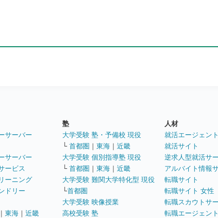
塾
人材
ーサーバー
大学受験 塾・予備校 現役
就活エージェン
└
首都圏
｜
東海
｜
近畿
就活サイト
ーサーバー
大学受験 個別指導塾 現役
逆求人型就活サ
サービス
└
首都圏
｜
東海
｜
近畿
アルバイト情報
リーニング
大学受験 難関大学特化型 現役
転職サイト
ンドリー
└
首都圏
転職サイト 女性
大学受験 映像授業
転職スカウトサ
｜
東海
｜
近畿
高校受験 塾
転職エージェン