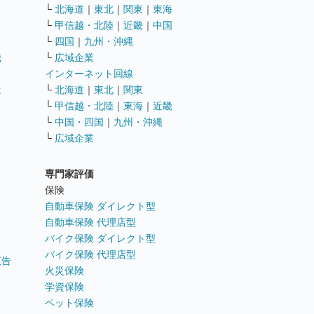
└
北海道
｜
東北
｜
関東
｜
東海
└
甲信越・北陸
｜
近畿
｜
中国
└
四国
｜
九州・沖縄
職
└
広域企業
インターネット回線
遣
└
北海道
｜
東北
｜
関東
└
甲信越・北陸
｜
東海
｜
近畿
ス
└
中国・四国
｜
九州・沖縄
└
広域企業
専門家評価
ト
保険
自動車保険 ダイレクト型
自動車保険 代理店型
バイク保険 ダイレクト型
バイク保険 代理店型
広告
火災保険
学資保険
ペット保険