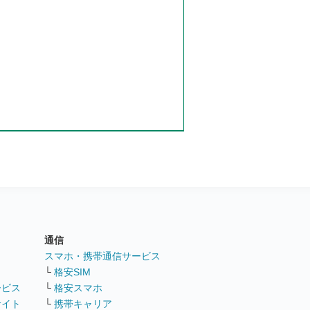
通信
ト
スマホ・携帯通信サービス
└
格安SIM
ービス
└
格安スマホ
サイト
└
携帯キャリア