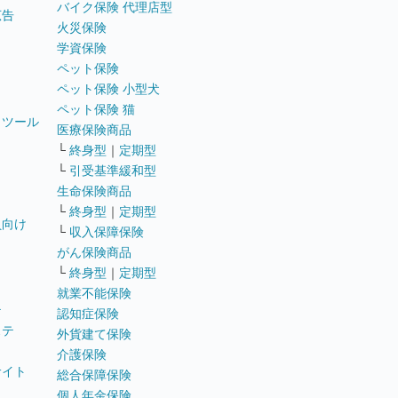
バイク保険 代理店型
広告
火災保険
学資保険
ペット保険
ペット保険 小型犬
ペット保険 猫
トツール
医療保険商品
└
終身型
｜
定期型
└
引受基準緩和型
生命保険商品
└
終身型
｜
定期型
員向け
└
収入保障保険
がん保険商品
└
終身型
｜
定期型
就業不能保険
テ
認知症保険
ステ
外貨建て保険
介護保険
サイト
総合保障保険
個人年金保険