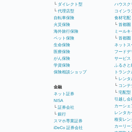
└
ダイレクト型
ハウスク
└
代理店型
コインラ
自転車保険
食材宅配
火災保険
└
首都圏
海外旅行保険
ミールキ
ペット保険
└
首都圏
生命保険
ネットス
医療保険
フードデ
がん保険
サービス
学資保険
ふるさと
保険相談ショップ
トランク
└
レンタ
└
コンテ
金融
└
宅配型
ネット証券
引越し会
NISA
カーシェ
└
証券会社
レンタカ
└
銀行
格安レン
スマホ専業証券
カーリー
iDeCo 証券会社