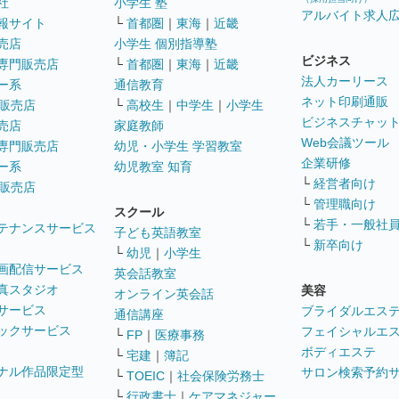
社
小学生 塾
アルバイト求人
報サイト
└
首都圏
｜
東海
｜
近畿
売店
小学生 個別指導塾
ビジネス
専門販売店
└
首都圏
｜
東海
｜
近畿
法人カーリース
ー系
通信教育
ネット印刷通販
販売店
└
高校生
｜
中学生
｜
小学生
ビジネスチャッ
売店
家庭教師
Web会議ツール
専門販売店
幼児・小学生 学習教室
企業研修
ー系
幼児教室 知育
└
経営者向け
販売店
└
管理職向け
スクール
└
若手・一般社
テナンスサービス
子ども英語教室
└
新卒向け
└
幼児
｜
小学生
画配信サービス
英会話教室
真スタジオ
美容
オンライン英会話
サービス
ブライダルエス
通信講座
ックサービス
フェイシャルエ
└
FP
｜
医療事務
ボディエステ
└
宅建
｜
簿記
ナル作品限定型
サロン検索予約
└
TOEIC
｜
社会保険労務士
└
行政書士
｜
ケアマネジャー