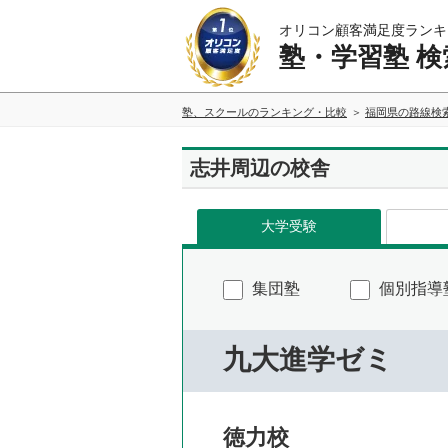
オリコン顧客満足度ランキ
塾・学習塾 検
塾、スクールのランキング・比較
福岡県の路線検
志井周辺の校舎
大学受験
集団塾
個別指導
九大進学ゼミ
徳力校