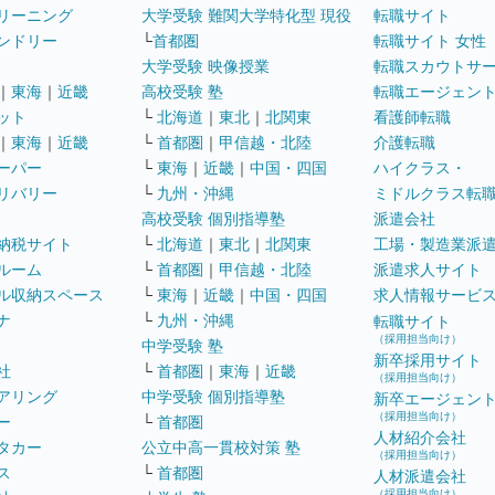
リーニング
大学受験 難関大学特化型 現役
転職サイト
ンドリー
└
首都圏
転職サイト 女性
大学受験 映像授業
転職スカウトサ
｜
東海
｜
近畿
高校受験 塾
転職エージェン
ット
└
北海道
｜
東北
｜
北関東
看護師転職
｜
東海
｜
近畿
└
首都圏
｜
甲信越・北陸
介護転職
ーパー
└
東海
｜
近畿
｜
中国・四国
ハイクラス・
リバリー
└
九州・沖縄
ミドルクラス転
高校受験 個別指導塾
派遣会社
納税サイト
└
北海道
｜
東北
｜
北関東
工場・製造業派
ルーム
└
首都圏
｜
甲信越・北陸
派遣求人サイト
ル収納スペース
└
東海
｜
近畿
｜
中国・四国
求人情報サービ
ナ
└
九州・沖縄
転職サイト
（採用担当向け）
中学受験 塾
新卒採用サイト
社
└
首都圏
｜
東海
｜
近畿
（採用担当向け）
アリング
中学受験 個別指導塾
新卒エージェン
（採用担当向け）
ー
└
首都圏
人材紹介会社
タカー
公立中高一貫校対策 塾
（採用担当向け）
ス
└
首都圏
人材派遣会社
（採用担当向け）