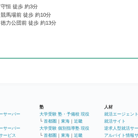
守恒 徒歩 約3分
競馬場前 徒歩 約10分
徳力公団前 徒歩 約13分
塾
人材
ーサーバー
大学受験 塾・予備校 現役
就活エージェン
└
首都圏
｜
東海
｜
近畿
就活サイト
ーサーバー
大学受験 個別指導塾 現役
逆求人型就活サ
サービス
└
首都圏
｜
東海
｜
近畿
アルバイト情報