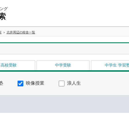
ング
索
索
志井周辺の校舎一覧
高校受験
中学受験
中学生 学習
塾
映像授業
浪人生