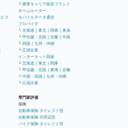
└
携帯キャリア格安ブランド
ホームルーター
ービス
モバイルデータ通信
ト
プロバイダ
└
北海道
｜
東北
｜
関東
｜
東海
└
甲信越・北陸
｜
近畿
｜
中国
└
四国
｜
九州・沖縄
職
└
広域企業
インターネット回線
遣
└
北海道
｜
東北
｜
関東
└
甲信越・北陸
｜
東海
｜
近畿
ス
└
中国・四国
｜
九州・沖縄
└
広域企業
専門家評価
ト
保険
自動車保険 ダイレクト型
自動車保険 代理店型
バイク保険 ダイレクト型