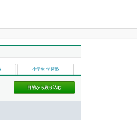
塾
小学生 学習塾