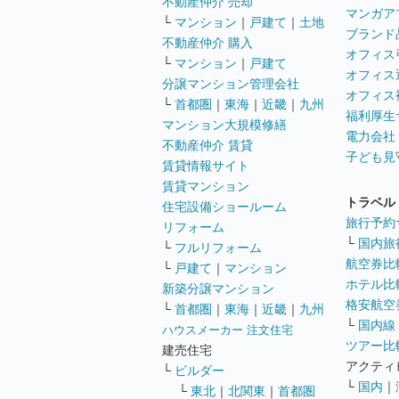
不動産仲介 売却
マンガア
└
マンション
｜
戸建て
｜
土地
ブランド
不動産仲介 購入
オフィス
└
マンション
｜
戸建て
オフィス
分譲マンション管理会社
オフィス
└
首都圏
｜
東海
｜
近畿
｜
九州
福利厚生
マンション大規模修繕
電力会社
不動産仲介 賃貸
子ども見
賃貸情報サイト
賃貸マンション
トラベル
住宅設備ショールーム
旅行予約
リフォーム
└
国内旅
└
フルリフォーム
航空券比
└
戸建て
｜
マンション
ホテル比
新築分譲マンション
格安航空券
└
首都圏
｜
東海
｜
近畿
｜
九州
└
国内線
ハウスメーカー 注文住宅
ツアー比
建売住宅
アクティ
└
ビルダー
└
国内
｜
└
東北
｜
北関東
｜
首都圏