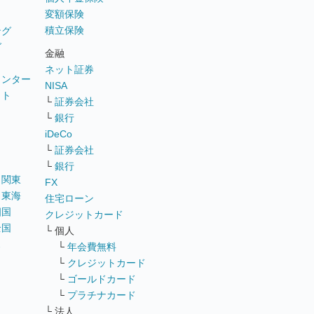
変額保険
積立保険
ング
グ
金融
ネット証券
ウンター
NISA
イト
└
証券会社
リ
└
銀行
iDeCo
└
証券会社
└
銀行
｜
関東
FX
｜
東海
住宅ローン
四国
クレジットカード
全国
└ 個人
ス
└
年会費無料
└
クレジットカード
└
ゴールドカード
└
プラチナカード
└ 法人