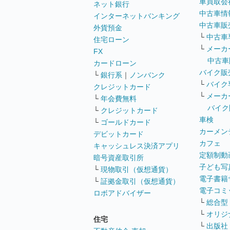
車買取会
ネット銀行
中古車情
インターネットバンキング
中古車販
外貨預金
└
中古車
住宅ローン
└
メーカ
FX
中古車
カードローン
バイク販
└
銀行系
｜
ノンバンク
└
バイク
クレジットカード
└
メーカ
└
年会費無料
バイク
└
クレジットカード
車検
└
ゴールドカード
カーメン
デビットカード
カフェ
キャッシュレス決済アプリ
定額制動
暗号資産取引所
子ども写
└
現物取引（仮想通貨）
電子書籍
└
証拠金取引（仮想通貨）
電子コミ
ロボアドバイザー
└
総合型
└
オリジ
住宅
└
出版社