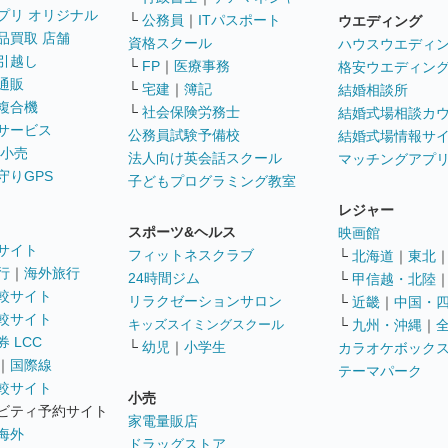
プリ オリジナル
└
公務員
｜
ITパスポート
ウエディング
品買取 店舗
資格スクール
ハウスウエディ
引越し
└
FP
｜
医療事務
格安ウエディン
通販
└
宅建
｜
簿記
結婚相談所
複合機
└
社会保険労務士
結婚式場相談カ
サービス
公務員試験予備校
結婚式場情報サ
 小売
法人向け英会話スクール
マッチングアプ
守りGPS
子どもプログラミング教室
レジャー
スポーツ&ヘルス
映画館
サイト
フィットネスクラブ
└
北海道
｜
東北
行
｜
海外旅行
24時間ジム
└
甲信越・北陸
較サイト
リラクゼーションサロン
└
近畿
｜
中国・
較サイト
キッズスイミングスクール
└
九州・沖縄
｜
 LCC
└
幼児
｜
小学生
カラオケボック
｜
国際線
テーマパーク
較サイト
小売
ビティ予約サイト
家電量販店
海外
ドラッグストア