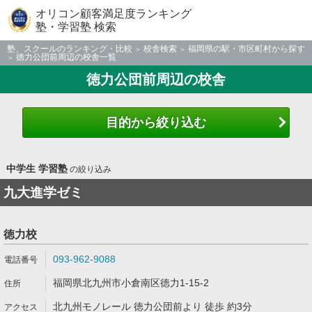
オリコン顧客満足度ランキング
塾・学習塾 検索
塾、スクールのランキング・比較
校舎検索
福岡県の駅・市区町村から探す
徳力公団前周辺の校舎一覧
徳力公団前周辺の校舎
目的から絞り込む
中学生 学習塾
の絞り込み
九大進学ゼミ
徳力校
093-962-9088
福岡県北九州市小倉南区徳力1-15-2
北九州モノレール 徳力公団前より 徒歩 約3分