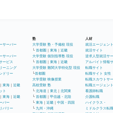
塾
人材
ーサーバー
大学受験 塾・予備校 現役
就活エージェン
└
首都圏
｜
東海
｜
近畿
就活サイト
ーサーバー
大学受験 個別指導塾 現役
逆求人型就活サ
サービス
└
首都圏
｜
東海
｜
近畿
アルバイト情報
リーニング
大学受験 難関大学特化型 現役
転職サイト
ンドリー
└
首都圏
転職サイト 女性
大学受験 映像授業
転職スカウトサ
｜
東海
｜
近畿
高校受験 塾
転職エージェン
ット
└
北海道
｜
東北
｜
北関東
看護師転職
｜
東海
｜
近畿
└
首都圏
｜
甲信越・北陸
介護転職
ーパー
└
東海
｜
近畿
｜
中国・四国
ハイクラス・
リバリー
└
九州・沖縄
ミドルクラス転