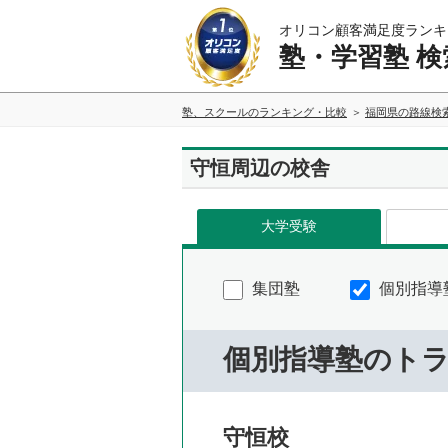
オリコン顧客満足度ランキ
塾・学習塾 検
塾、スクールのランキング・比較
福岡県の路線検
守恒周辺の校舎
大学受験
集団塾
個別指導
個別指導塾のト
守恒校