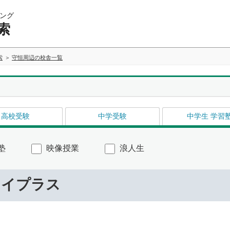
ング
索
索
守恒周辺の校舎一覧
高校受験
中学受験
中学生 学習
塾
映像授業
浪人生
ライプラス