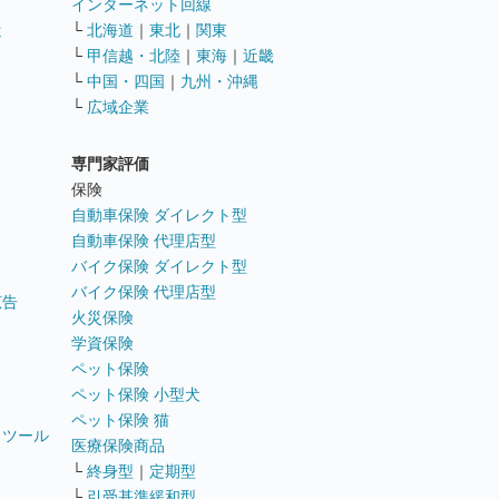
インターネット回線
遣
└
北海道
｜
東北
｜
関東
└
甲信越・北陸
｜
東海
｜
近畿
ス
└
中国・四国
｜
九州・沖縄
└
広域企業
専門家評価
ト
保険
自動車保険 ダイレクト型
自動車保険 代理店型
バイク保険 ダイレクト型
バイク保険 代理店型
広告
火災保険
学資保険
ペット保険
ペット保険 小型犬
ペット保険 猫
トツール
医療保険商品
└
終身型
｜
定期型
└
引受基準緩和型