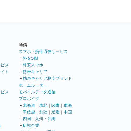
通信
ト
スマホ・携帯通信サービス
└
格安SIM
ービス
└
格安スマホ
サイト
└
携帯キャリア
└
携帯キャリア格安ブランド
ホームルーター
ービス
モバイルデータ通信
ト
プロバイダ
└
北海道
｜
東北
｜
関東
｜
東海
└
甲信越・北陸
｜
近畿
｜
中国
└
四国
｜
九州・沖縄
職
└
広域企業