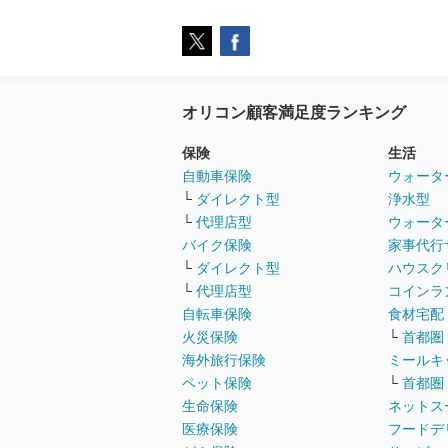
オリコン顧客満足度ランキング
保険
生活
自動車保険
ウォータ
└
ダイレクト型
浄水型
└
代理店型
ウォータ
バイク保険
家事代行
└
ダイレクト型
ハウスク
└
代理店型
コインラ
自転車保険
食材宅配
火災保険
└
首都圏
海外旅行保険
ミールキ
ペット保険
└
首都圏
生命保険
ネットス
医療保険
フードデ