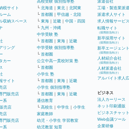
高校受験 個別指導塾
派遣会社
納税サイト
└
北海道
｜
東北
｜
北関東
工場・製造業派
ルーム
└
首都圏
｜
甲信越・北陸
派遣求人サイト
ル収納スペース
└
東海
｜
近畿
｜
中国・四国
求人情報サービ
ナ
└
九州・沖縄
転職サイト
（採用担当向け）
中学受験 塾
新卒採用サイト
社
└
首都圏
｜
東海
｜
近畿
（採用担当向け）
アリング
中学受験 個別指導塾
新卒エージェン
（採用担当向け）
ー
└
首都圏
人材紹介会社
タカー
公立中高一貫校対策 塾
（採用担当向け）
ス
└
首都圏
人材派遣会社
（採用担当向け）
社
小学生 塾
アルバイト求人
報サイト
└
首都圏
｜
東海
｜
近畿
売店
小学生 個別指導塾
ビジネス
専門販売店
└
首都圏
｜
東海
｜
近畿
法人カーリース
ー系
通信教育
ネット印刷通販
販売店
└
高校生
｜
中学生
｜
小学生
ビジネスチャッ
売店
家庭教師
Web会議ツール
専門販売店
幼児・小学生 学習教室
企業研修
ー系
幼児教室 知育