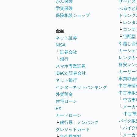
がん保険
サービス
学資保険
ふるさと
保険相談ショップ
トランク
└
レンタ
└
コンテ
金融
└
宅配型
ネット証券
引越し会
NISA
カーシェ
└
証券会社
レンタカ
└
銀行
格安レン
スマホ専業証券
カーリー
iDeCo 証券会社
車買取会
ネット銀行
中古車情
インターネットバンキング
中古車販
外貨預金
└
中古車
住宅ローン
└
メーカ
FX
中古車
カードローン
バイク販
└
銀行系
｜
ノンバンク
└
バイク
クレジットカード
└
メーカ
└
年会費無料