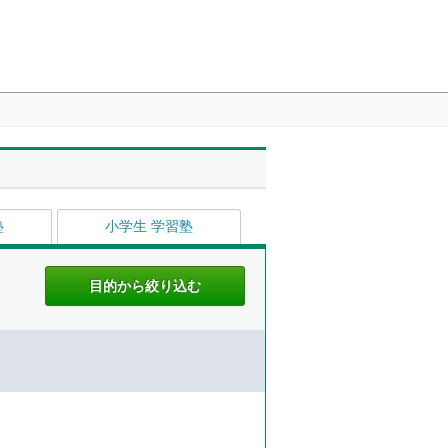
塾
小学生 学習塾