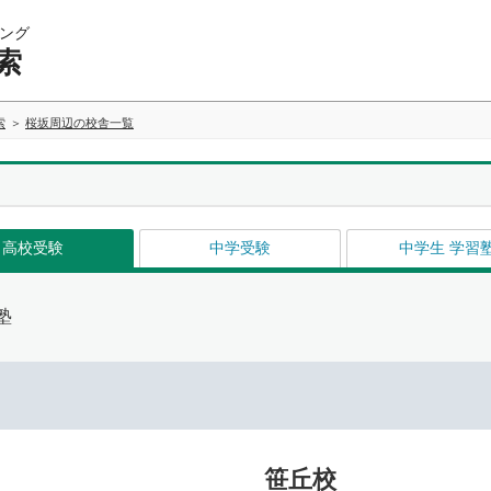
ング
索
索
桜坂周辺の校舎一覧
高校受験
中学受験
中学生 学習
塾
笹丘校