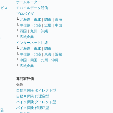
ホームルーター
ービス
モバイルデータ通信
ト
プロバイダ
└
北海道
｜
東北
｜
関東
｜
東海
└
甲信越・北陸
｜
近畿
｜
中国
└
四国
｜
九州・沖縄
職
└
広域企業
インターネット回線
遣
└
北海道
｜
東北
｜
関東
└
甲信越・北陸
｜
東海
｜
近畿
ス
└
中国・四国
｜
九州・沖縄
└
広域企業
専門家評価
ト
保険
自動車保険 ダイレクト型
自動車保険 代理店型
バイク保険 ダイレクト型
バイク保険 代理店型
広告