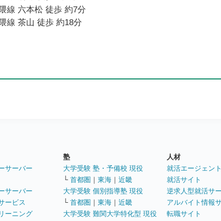
線 六本松 徒歩 約7分
線 茶山 徒歩 約18分
塾
人材
ーサーバー
大学受験 塾・予備校 現役
就活エージェン
└
首都圏
｜
東海
｜
近畿
就活サイト
ーサーバー
大学受験 個別指導塾 現役
逆求人型就活サ
サービス
└
首都圏
｜
東海
｜
近畿
アルバイト情報
リーニング
大学受験 難関大学特化型 現役
転職サイト