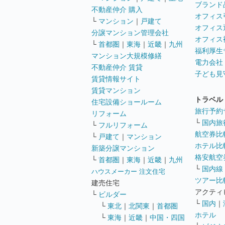
ブランド
不動産仲介 購入
オフィス
└
マンション
｜
戸建て
オフィス
分譲マンション管理会社
オフィス
└
首都圏
｜
東海
｜
近畿
｜
九州
福利厚生
マンション大規模修繕
電力会社
不動産仲介 賃貸
子ども見
賃貸情報サイト
賃貸マンション
トラベル
住宅設備ショールーム
旅行予約
リフォーム
└
国内旅
└
フルリフォーム
航空券比
└
戸建て
｜
マンション
ホテル比
新築分譲マンション
格安航空券
└
首都圏
｜
東海
｜
近畿
｜
九州
└
国内線
ハウスメーカー 注文住宅
ツアー比
建売住宅
アクティ
└
ビルダー
└
国内
｜
└
東北
｜
北関東
｜
首都圏
ホテル
└
東海
｜
近畿
｜
中国・四国