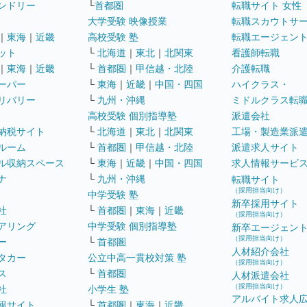
ンドリー
└
首都圏
転職サイト 女性
大学受験 映像授業
転職スカウトサ
｜
東海
｜
近畿
高校受験 塾
転職エージェン
ット
└
北海道
｜
東北
｜
北関東
看護師転職
｜
東海
｜
近畿
└
首都圏
｜
甲信越・北陸
介護転職
ーパー
└
東海
｜
近畿
｜
中国・四国
ハイクラス・
リバリー
└
九州・沖縄
ミドルクラス転
高校受験 個別指導塾
派遣会社
納税サイト
└
北海道
｜
東北
｜
北関東
工場・製造業派
ルーム
└
首都圏
｜
甲信越・北陸
派遣求人サイト
ル収納スペース
└
東海
｜
近畿
｜
中国・四国
求人情報サービ
ナ
└
九州・沖縄
転職サイト
（採用担当向け）
中学受験 塾
新卒採用サイト
社
└
首都圏
｜
東海
｜
近畿
（採用担当向け）
アリング
中学受験 個別指導塾
新卒エージェン
（採用担当向け）
ー
└
首都圏
人材紹介会社
タカー
公立中高一貫校対策 塾
（採用担当向け）
ス
└
首都圏
人材派遣会社
（採用担当向け）
社
小学生 塾
アルバイト求人
報サイト
└
首都圏
｜
東海
｜
近畿