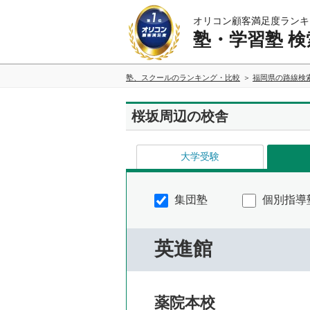
オリコン顧客満足度ランキ
塾・学習塾 検
塾、スクールのランキング・比較
福岡県の路線検
桜坂周辺の校舎
大学受験
集団塾
個別指導
英進館
薬院本校