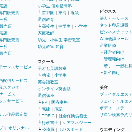
売店
小学生 個別指導塾
ビジネス
専門販売店
└
首都圏
｜
東海
｜
近畿
法人カーリース
ー系
通信教育
ネット印刷通販
販売店
└
高校生
｜
中学生
｜
小学生
ビジネスチャッ
売店
家庭教師
Web会議ツール
専門販売店
幼児・小学生 学習教室
企業研修
ー系
幼児教室 知育
└
経営者向け
販売店
└
管理職向け
スクール
└
若手・一般社
テナンスサービス
子ども英語教室
└
新卒向け
└
幼児
｜
小学生
画配信サービス
英会話教室
真スタジオ
美容
オンライン英会話
サービス
ブライダルエス
通信講座
ックサービス
フェイシャルエ
└
FP
｜
医療事務
ボディエステ
└
宅建
｜
簿記
ナル作品限定型
サロン検索予約
└
TOEIC
｜
社会保険労務士
└
行政書士
｜
ケアマネジャー
プリ オリジナル
└
公務員
｜
ITパスポート
ウエディング