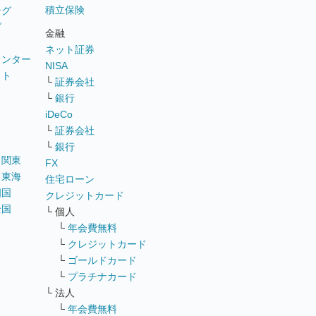
積立保険
ング
グ
金融
ネット証券
ウンター
NISA
イト
└
証券会社
リ
└
銀行
iDeCo
└
証券会社
└
銀行
｜
関東
FX
｜
東海
住宅ローン
四国
クレジットカード
全国
└ 個人
ス
└
年会費無料
└
クレジットカード
└
ゴールドカード
└
プラチナカード
└ 法人
└
年会費無料