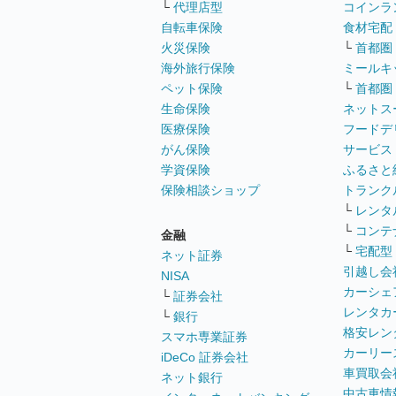
└
代理店型
コインラ
自転車保険
食材宅配
火災保険
└
首都圏
海外旅行保険
ミールキ
ペット保険
└
首都圏
生命保険
ネットス
医療保険
フードデ
がん保険
サービス
学資保険
ふるさと
保険相談ショップ
トランク
└
レンタ
└
コンテ
金融
└
宅配型
ネット証券
引越し会
NISA
カーシェ
└
証券会社
レンタカ
└
銀行
格安レン
スマホ専業証券
カーリー
iDeCo 証券会社
車買取会
ネット銀行
中古車情