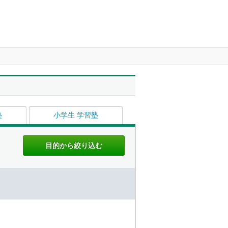
塾
小学生 学習塾