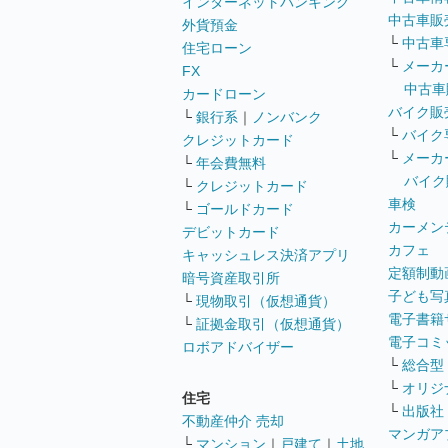
インターネットバンキング
中古車販
外貨預金
└
中古車
住宅ローン
└
メーカ
FX
中古車
カードローン
バイク販
└
銀行系
｜
ノンバンク
└
バイク
クレジットカード
└
メーカ
└
年会費無料
バイク
└
クレジットカード
車検
└
ゴールドカード
カーメン
デビットカード
カフェ
キャッシュレス決済アプリ
定額制動
暗号資産取引所
子ども写
└
現物取引（仮想通貨）
電子書籍
└
証拠金取引（仮想通貨）
電子コミ
ロボアドバイザー
└
総合型
└
オリジ
住宅
└
出版社
不動産仲介 売却
マンガア
└
マンション
｜
戸建て
｜
土地