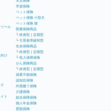
火災保険
学資保険
ペット保険
ペット保険 小型犬
ペット保険 猫
トツール
医療保険商品
└
終身型
｜
定期型
└
引受基準緩和型
生命保険商品
└
終身型
｜
定期型
員向け
└
収入保障保険
がん保険商品
└
終身型
｜
定期型
就業不能保険
テ
認知症保険
ステ
外貨建て保険
介護保険
サイト
総合保障保険
個人年金保険
変額保険