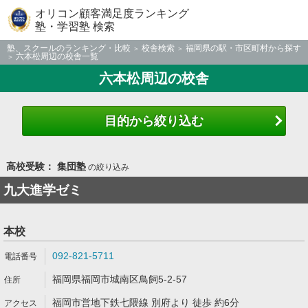
オリコン顧客満足度ランキング
塾・学習塾 検索
塾、スクールのランキング・比較
校舎検索
福岡県の駅・市区町村から探す
六本松周辺の校舎一覧
六本松周辺の校舎
目的から絞り込む
高校受験： 集団塾
の絞り込み
九大進学ゼミ
本校
092-821-5711
福岡県福岡市城南区鳥飼5-2-57
福岡市営地下鉄七隈線 別府より 徒歩 約6分