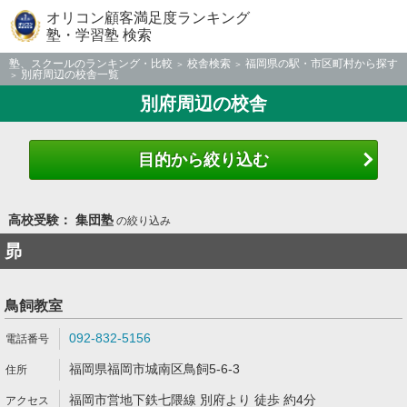
オリコン顧客満足度ランキング
塾・学習塾 検索
塾、スクールのランキング・比較
校舎検索
福岡県の駅・市区町村から探す
別府周辺の校舎一覧
別府周辺の校舎
目的から絞り込む
高校受験： 集団塾
の絞り込み
昴
鳥飼教室
092-832-5156
福岡県福岡市城南区鳥飼5-6-3
福岡市営地下鉄七隈線 別府より 徒歩 約4分