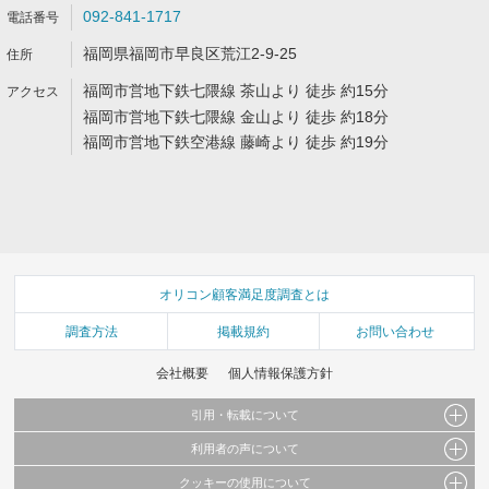
092-841-1717
福岡県福岡市早良区荒江2-9-25
福岡市営地下鉄七隈線 茶山より 徒歩 約15分
福岡市営地下鉄七隈線 金山より 徒歩 約18分
福岡市営地下鉄空港線 藤崎より 徒歩 約19分
オリコン顧客満足度調査とは
調査方法
掲載規約
お問い合わせ
会社概要
個人情報保護方針
引用・転載について
利用者の声について
当サイトで公開されている情報（文字、写真、イラスト、画像データ等）及びこれらの配
置・編集および構造などについての著作権は株式会社oricon MEに帰属しております。
クッキーの使用について
当サイトに掲載している内容はすべてサービスの利用者が提出された見解・感想です。