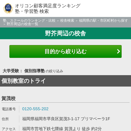
オリコン顧客満足度ランキング
塾・学習塾 検索
塾、スクールのランキング・比較
校舎検索
福岡県の駅・市区町村から探す
野芥周辺の校舎一覧
野芥周辺の校舎
目的から絞り込む
大学受験： 個別指導塾
の絞り込み
個別教室のトライ
賀茂校
0120-555-202
福岡県福岡市早良区賀茂3-1-17 プリマベーラ1F
福岡市営地下鉄七隈線 賀茂より 徒歩 約2分