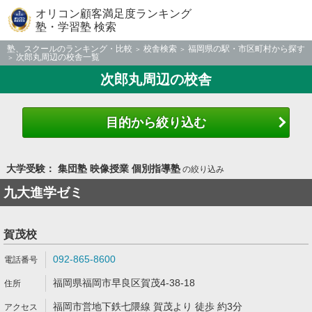
オリコン顧客満足度ランキング
塾・学習塾 検索
塾、スクールのランキング・比較
校舎検索
福岡県の駅・市区町村から探す
次郎丸周辺の校舎一覧
次郎丸周辺の校舎
目的から絞り込む
大学受験： 集団塾 映像授業 個別指導塾
の絞り込み
九大進学ゼミ
賀茂校
092-865-8600
福岡県福岡市早良区賀茂4-38-18
福岡市営地下鉄七隈線 賀茂より 徒歩 約3分