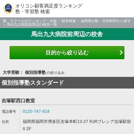
オリコン顧客満足度ランキング
塾・学習塾 検索
塾、スクールのランキング・比較
校舎検索
福岡県の駅・市区町村から探す
馬出九大病院前周辺の校舎一覧
馬出九大病院前周辺の校舎
目的から絞り込む
大学受験： 個別指導塾
の絞り込み
個別指導塾スタンダード
吉塚駅西口教室
0120-747-818
福岡県福岡市博多区吉塚本町13-27 RJRプレシア吉塚駅前
II 2F