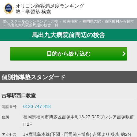
オリコン顧客満足度ランキング
塾・学習塾 検索
塾、スクールのランキング・比較
校舎検索
福岡県の駅・市区町村から探す
馬出九大病院前周辺の校舎一覧
馬出九大病院前周辺の校舎
目的から絞り込む
個別指導塾スタンダード
吉塚駅西口教室
0120-747-818
福岡県福岡市博多区吉塚本町13-27 RJRプレシア吉塚駅前
II 2F
JR鹿児島本線(下関・門司港～博多) 吉塚より 徒歩 約2分