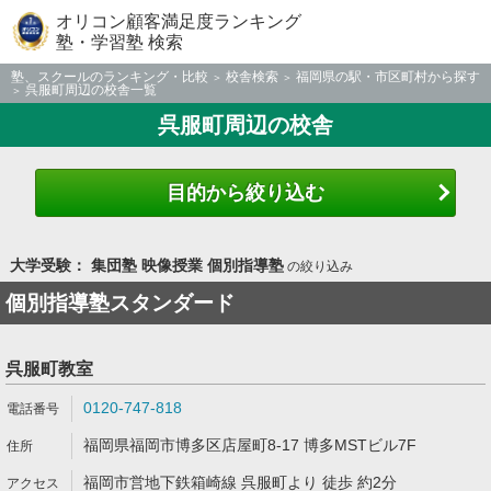
オリコン顧客満足度ランキング
塾・学習塾 検索
塾、スクールのランキング・比較
校舎検索
福岡県の駅・市区町村から探す
呉服町周辺の校舎一覧
呉服町周辺の校舎
目的から絞り込む
大学受験： 集団塾 映像授業 個別指導塾
の絞り込み
個別指導塾スタンダード
呉服町教室
0120-747-818
福岡県福岡市博多区店屋町8-17 博多MSTビル7F
福岡市営地下鉄箱崎線 呉服町より 徒歩 約2分