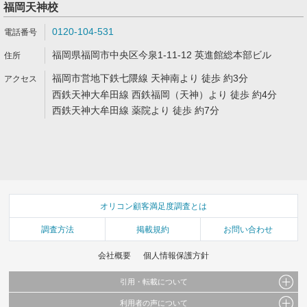
福岡天神校
0120-104-531
福岡県福岡市中央区今泉1-11-12 英進館総本部ビル
福岡市営地下鉄七隈線 天神南より 徒歩 約3分
西鉄天神大牟田線 西鉄福岡（天神）より 徒歩 約4分
西鉄天神大牟田線 薬院より 徒歩 約7分
オリコン顧客満足度調査とは
調査方法
掲載規約
お問い合わせ
会社概要
個人情報保護方針
引用・転載について
利用者の声について
当サイトで公開されている情報（文字、写真、イラスト、画像データ等）及びこれらの配