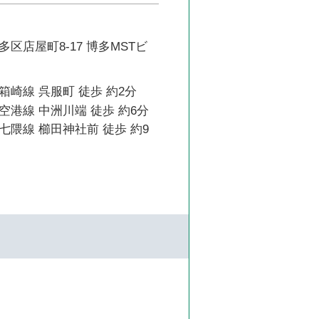
区店屋町8-17 博多MSTビ
崎線 呉服町 徒歩 約2分
港線 中洲川端 徒歩 約6分
隈線 櫛田神社前 徒歩 約9