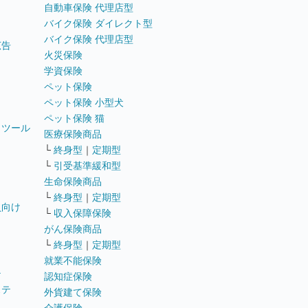
自動車保険 代理店型
バイク保険 ダイレクト型
バイク保険 代理店型
広告
火災保険
学資保険
ペット保険
ペット保険 小型犬
ペット保険 猫
トツール
医療保険商品
└
終身型
｜
定期型
└
引受基準緩和型
生命保険商品
└
終身型
｜
定期型
員向け
└
収入保障保険
がん保険商品
└
終身型
｜
定期型
就業不能保険
テ
認知症保険
ステ
外貨建て保険