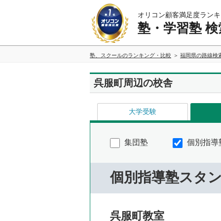
オリコン顧客満足度ランキ
塾・学習塾 検
塾、スクールのランキング・比較
福岡県の路線検
呉服町周辺の校舎
大学受験
集団塾
個別指導
個別指導塾スタ
呉服町教室