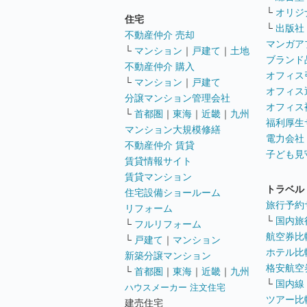
└
オリジ
住宅
└
出版社
不動産仲介 売却
マンガア
└
マンション
｜
戸建て
｜
土地
ブランド
不動産仲介 購入
オフィス
└
マンション
｜
戸建て
オフィス
分譲マンション管理会社
オフィス
└
首都圏
｜
東海
｜
近畿
｜
九州
福利厚生
マンション大規模修繕
電力会社
不動産仲介 賃貸
子ども見
賃貸情報サイト
賃貸マンション
トラベル
住宅設備ショールーム
旅行予約
リフォーム
└
国内旅
└
フルリフォーム
航空券比
└
戸建て
｜
マンション
ホテル比
新築分譲マンション
格安航空券
└
首都圏
｜
東海
｜
近畿
｜
九州
└
国内線
ハウスメーカー 注文住宅
ツアー比
建売住宅