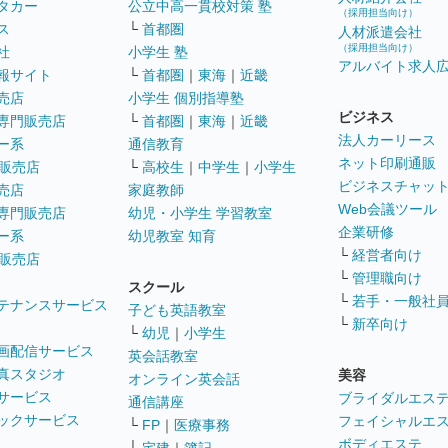
タカー
公立中高一貫校対策 塾
（採用担当向け）
ス
└
首都圏
人材派遣会社
（採用担当向け）
社
小学生 塾
アルバイト求人
報サイト
└
首都圏
｜
東海
｜
近畿
売店
小学生 個別指導塾
ビジネス
専門販売店
└
首都圏
｜
東海
｜
近畿
法人カーリース
ー系
通信教育
ネット印刷通販
販売店
└
高校生
｜
中学生
｜
小学生
ビジネスチャッ
売店
家庭教師
Web会議ツール
専門販売店
幼児・小学生 学習教室
企業研修
ー系
幼児教室 知育
└
経営者向け
販売店
└
管理職向け
スクール
└
若手・一般社
テナンスサービス
子ども英語教室
└
新卒向け
└
幼児
｜
小学生
画配信サービス
英会話教室
真スタジオ
美容
オンライン英会話
サービス
ブライダルエス
通信講座
ックサービス
フェイシャルエ
└
FP
｜
医療事務
ボディエステ