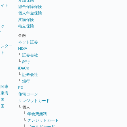
介護保険
サイト
総合保障保険
個人年金保険
変額保険
積立保険
ング
グ
金融
ネット証券
ウンター
NISA
イト
└
証券会社
リ
└
銀行
iDeCo
└
証券会社
└
銀行
｜
関東
FX
｜
東海
住宅ローン
四国
クレジットカード
全国
└ 個人
ス
└
年会費無料
└
クレジットカード
└
ゴールドカード