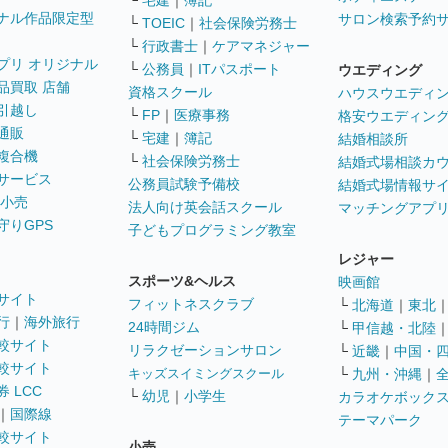
└
宅建
｜
簿記
ナル作品限定型
サロン検索予約
└
TOEIC
｜
社会保険労務士
└
行政書士
｜
ケアマネジャー
プリ オリジナル
└
公務員
｜
ITパスポート
ウエディング
品買取 店舗
資格スクール
ハウスウエディ
引越し
└
FP
｜
医療事務
格安ウエディン
通販
└
宅建
｜
簿記
結婚相談所
複合機
└
社会保険労務士
結婚式場相談カ
サービス
公務員試験予備校
結婚式場情報サ
 小売
法人向け英会話スクール
マッチングアプ
守りGPS
子どもプログラミング教室
レジャー
スポーツ&ヘルス
映画館
サイト
フィットネスクラブ
└
北海道
｜
東北
行
｜
海外旅行
24時間ジム
└
甲信越・北陸
較サイト
リラクゼーションサロン
└
近畿
｜
中国・
較サイト
キッズスイミングスクール
└
九州・沖縄
｜
 LCC
└
幼児
｜
小学生
カラオケボック
｜
国際線
テーマパーク
較サイト
小売