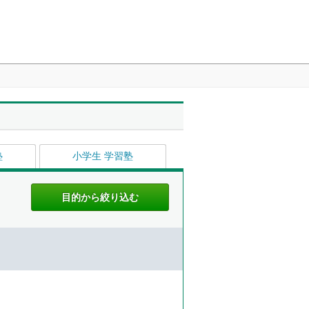
塾
小学生 学習塾