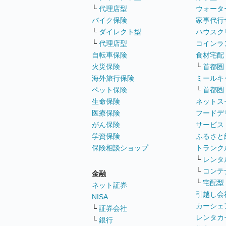
└
代理店型
ウォータ
バイク保険
家事代行
└
ダイレクト型
ハウスク
└
代理店型
コインラ
自転車保険
食材宅配
火災保険
└
首都圏
海外旅行保険
ミールキ
ペット保険
└
首都圏
生命保険
ネットス
医療保険
フードデ
がん保険
サービス
学資保険
ふるさと
保険相談ショップ
トランク
└
レンタ
└
コンテ
金融
└
宅配型
ネット証券
引越し会
NISA
カーシェ
└
証券会社
レンタカ
└
銀行