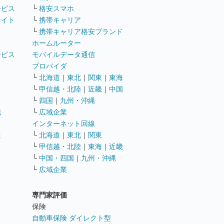
ービス
└
格安スマホ
サイト
└
携帯キャリア
└
携帯キャリア格安ブランド
ホームルーター
ービス
モバイルデータ通信
ト
プロバイダ
└
北海道
｜
東北
｜
関東
｜
東海
└
甲信越・北陸
｜
近畿
｜
中国
└
四国
｜
九州・沖縄
職
└
広域企業
インターネット回線
遣
└
北海道
｜
東北
｜
関東
└
甲信越・北陸
｜
東海
｜
近畿
ス
└
中国・四国
｜
九州・沖縄
└
広域企業
専門家評価
ト
保険
自動車保険 ダイレクト型