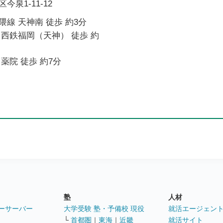
泉1-11-12
線 天神南 徒歩 約3分
西鉄福岡（天神） 徒歩 約
薬院 徒歩 約7分
塾
人材
ーサーバー
大学受験 塾・予備校 現役
就活エージェン
└
首都圏
｜
東海
｜
近畿
就活サイト