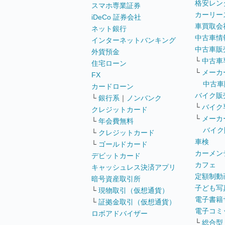
格安レン
スマホ専業証券
カーリー
iDeCo 証券会社
車買取会
ネット銀行
中古車情
インターネットバンキング
中古車販
外貨預金
└
中古車
住宅ローン
└
メーカ
FX
中古車
カードローン
バイク販
└
銀行系
｜
ノンバンク
└
バイク
クレジットカード
└
メーカ
└
年会費無料
バイク
└
クレジットカード
車検
└
ゴールドカード
カーメン
デビットカード
カフェ
キャッシュレス決済アプリ
定額制動
暗号資産取引所
子ども写
└
現物取引（仮想通貨）
電子書籍
└
証拠金取引（仮想通貨）
電子コミ
ロボアドバイザー
└
総合型