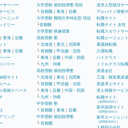
ーサーバー
大学受験 個別指導塾 現役
逆求人型就活サ
サービス
└
首都圏
｜
東海
｜
近畿
アルバイト情報
リーニング
大学受験 難関大学特化型 現役
転職サイト
ンドリー
└
首都圏
転職サイト 女性
大学受験 映像授業
転職スカウトサ
｜
東海
｜
近畿
高校受験 塾
転職エージェン
ット
└
北海道
｜
東北
｜
北関東
看護師転職
｜
東海
｜
近畿
└
首都圏
｜
甲信越・北陸
介護転職
ーパー
└
東海
｜
近畿
｜
中国・四国
ハイクラス・
リバリー
└
九州・沖縄
ミドルクラス転
高校受験 個別指導塾
派遣会社
納税サイト
└
北海道
｜
東北
｜
北関東
工場・製造業派
ルーム
└
首都圏
｜
甲信越・北陸
派遣求人サイト
ル収納スペース
└
東海
｜
近畿
｜
中国・四国
求人情報サービ
ナ
└
九州・沖縄
転職サイト
（採用担当向け）
中学受験 塾
新卒採用サイト
社
└
首都圏
｜
東海
｜
近畿
（採用担当向け）
アリング
中学受験 個別指導塾
新卒エージェン
（採用担当向け）
ー
└
首都圏
人材紹介会社