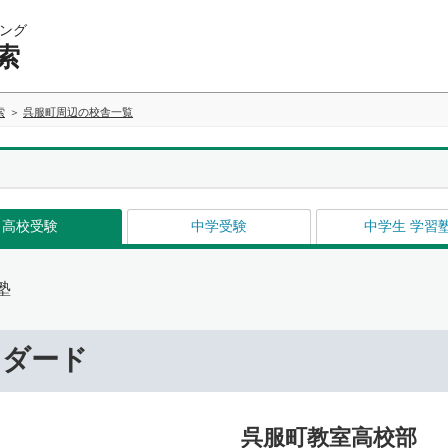
ング
索
索
呉服町周辺の校舎一覧
高校受験
中学受験
中学生 学習
塾
ンダード
呉服町教室高校部