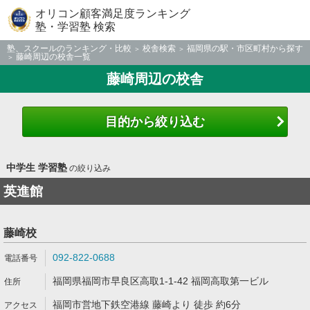
オリコン顧客満足度ランキング
塾・学習塾 検索
塾、スクールのランキング・比較
校舎検索
福岡県の駅・市区町村から探す
藤崎周辺の校舎一覧
藤崎周辺の校舎
目的から絞り込む
中学生 学習塾
の絞り込み
英進館
藤崎校
092-822-0688
福岡県福岡市早良区高取1-1-42 福岡高取第一ビル
福岡市営地下鉄空港線 藤崎より 徒歩 約6分