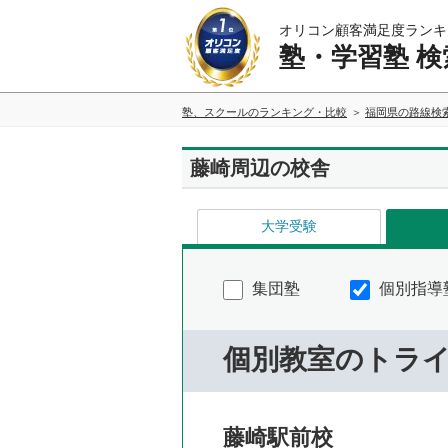
オリコン顧客満足度ランキ
塾・学習塾 検
塾、スクールのランキング・比較
福岡県の路線検
藤崎周辺の校舎
大学受験
集団塾
個別指導
個別教室のトラ
藤崎駅前校