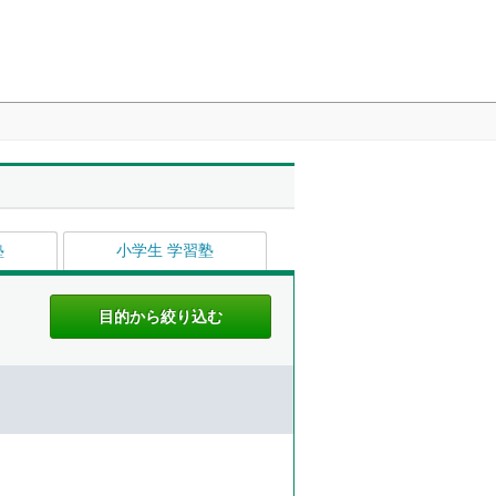
塾
小学生 学習塾