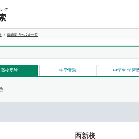
ング
索
索
藤崎周辺の校舎一覧
高校受験
中学受験
中学生 学習
塾
イ
西新校