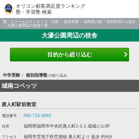
オリコン顧客満足度ランキング
塾・学習塾 検索
塾、スクールのランキング・比較
校舎検索
福岡県の駅・市区町村から探す
大濠公園周辺の校舎一覧
大濠公園周辺の校舎
目的から絞り込む
中学受験： 個別指導塾
の絞り込み
城南コベッツ
唐人町駅前教室
092-715-5562
福岡県福岡市中央区唐人町1-1-1 成城ビル3F
福岡市営地下鉄空港線 唐人町より 徒歩 約4分