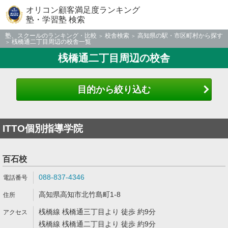
オリコン顧客満足度ランキング
塾・学習塾 検索
塾、スクールのランキング・比較
校舎検索
高知県の駅・市区町村から探す
桟橋通二丁目周辺の校舎一覧
桟橋通二丁目周辺の校舎
目的から絞り込む
ITTO個別指導学院
百石校
088-837-4346
高知県高知市北竹島町1-8
桟橋線 桟橋通三丁目より 徒歩 約9分
桟橋線 桟橋通二丁目より 徒歩 約9分