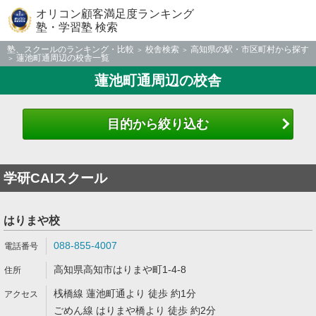
オリコン顧客満足度ランキング
塾・学習塾 検索
塾、スクールのランキング・比較
校舎検索
高知県の駅・市区町村から探す
蓮池町通周辺の校舎一覧
蓮池町通周辺の校舎
目的から絞り込む
学研CAIスクール
はりまや校
088-855-4007
高知県高知市はりまや町1-4-8
桟橋線 蓮池町通より 徒歩 約1分
ごめん線 はりまや橋より 徒歩 約2分