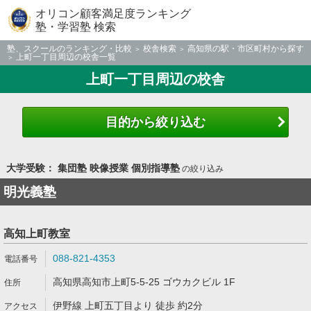
オリコン顧客満足度ランキング
塾・学習塾 検索
塾、スクールのランキング・比較
校舎検索
高知県の駅・市区町村から探す
上町一丁目周辺の校舎一覧
上町一丁目周辺の校舎
目的から絞り込む
大学受験： 集団塾 映像授業 個別指導塾
の絞り込み
明光義塾
高知上町教室
088-821-4353
高知県高知市上町5-5-25 ゴウカクビル 1F
伊野線 上町五丁目より 徒歩 約2分