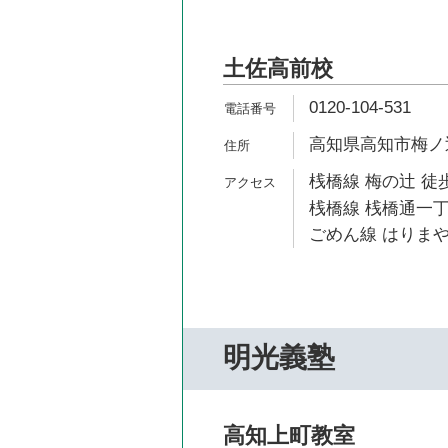
土佐高前校
0120-104-531
高知県高知市梅ノ辻
桟橋線 梅の辻 徒歩
桟橋線 桟橋通一丁
ごめん線 はりまや
明光義塾
高知上町教室