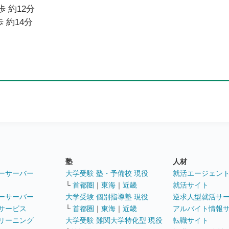
歩 約12分
 約14分
塾
人材
ーサーバー
大学受験 塾・予備校 現役
就活エージェン
└
首都圏
｜
東海
｜
近畿
就活サイト
ーサーバー
大学受験 個別指導塾 現役
逆求人型就活サ
サービス
└
首都圏
｜
東海
｜
近畿
アルバイト情報
リーニング
大学受験 難関大学特化型 現役
転職サイト