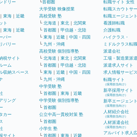
ンドリー
└
首都圏
転職サイト 女性
大学受験 映像授業
転職スカウトサ
｜
東海
｜
近畿
高校受験 塾
転職エージェン
ット
└
北海道
｜
東北
｜
北関東
看護師転職
｜
東海
｜
近畿
└
首都圏
｜
甲信越・北陸
介護転職
ーパー
└
東海
｜
近畿
｜
中国・四国
ハイクラス・
リバリー
└
九州・沖縄
ミドルクラス転
高校受験 個別指導塾
派遣会社
納税サイト
└
北海道
｜
東北
｜
北関東
工場・製造業派
ルーム
└
首都圏
｜
甲信越・北陸
派遣求人サイト
ル収納スペース
└
東海
｜
近畿
｜
中国・四国
求人情報サービ
ナ
└
九州・沖縄
転職サイト
（採用担当向け）
中学受験 塾
新卒採用サイト
社
└
首都圏
｜
東海
｜
近畿
（採用担当向け）
アリング
中学受験 個別指導塾
新卒エージェン
（採用担当向け）
ー
└
首都圏
人材紹介会社
タカー
公立中高一貫校対策 塾
（採用担当向け）
ス
└
首都圏
人材派遣会社
（採用担当向け）
社
小学生 塾
アルバイト求人
報サイト
└
首都圏
｜
東海
｜
近畿