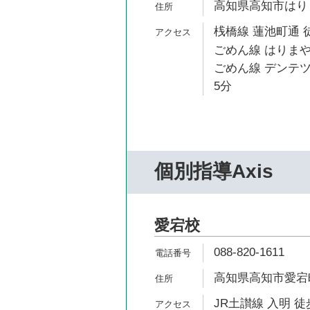
高知県高知市はりま
桟橋線 蓮池町通 
ごめん線 はりまや
ごめん線 デンテツ
5分
個別指導Axis
愛宕校
088-820-1611
高知県高知市愛宕町3
JR土讃線 入明 徒