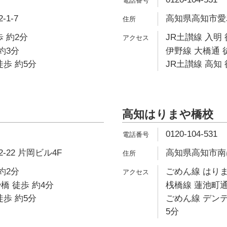
1-7
高知県高知市愛宕町
 約2分
JR土讃線 入明 
約3分
伊野線 大橋通 
徒歩 約5分
JR土讃線 高知 
高知はりまや橋校
0120-104-531
22 片岡ビル4F
高知県高知市南は
約2分
ごめん線 はりま
橋 徒歩 約4分
桟橋線 蓮池町通
徒歩 約5分
ごめん線 デン
5分