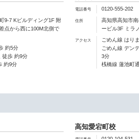
0120-555-202
9-7 Kビルディング1F 附
高知県高知市南は
差点から西に100M北側で
ービル3F ミラ
ごめん線 はりま
歩 約5分
ごめん線 デン
 徒歩 約9分
3分
 約9分
桟橋線 蓮池町通
高知愛宕町校
0120-104-531