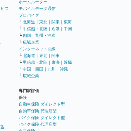
ホームルーター
ービス
モバイルデータ通信
ト
プロバイダ
└
北海道
｜
東北
｜
関東
｜
東海
└
甲信越・北陸
｜
近畿
｜
中国
└
四国
｜
九州・沖縄
職
└
広域企業
インターネット回線
遣
└
北海道
｜
東北
｜
関東
└
甲信越・北陸
｜
東海
｜
近畿
ス
└
中国・四国
｜
九州・沖縄
└
広域企業
専門家評価
ト
保険
自動車保険 ダイレクト型
自動車保険 代理店型
バイク保険 ダイレクト型
バイク保険 代理店型
広告