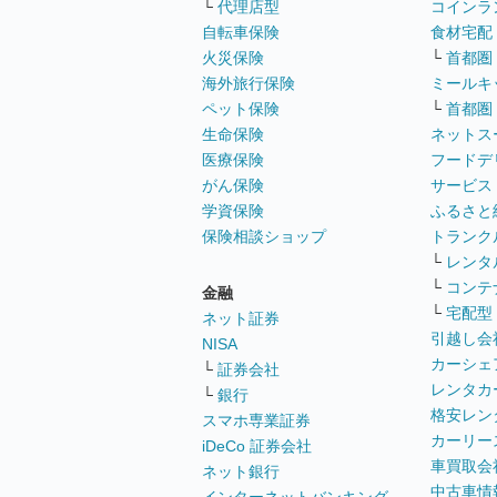
└
代理店型
コインラ
自転車保険
食材宅配
火災保険
└
首都圏
海外旅行保険
ミールキ
ペット保険
└
首都圏
生命保険
ネットス
医療保険
フードデ
がん保険
サービス
学資保険
ふるさと
保険相談ショップ
トランク
└
レンタ
└
コンテ
金融
└
宅配型
ネット証券
引越し会
NISA
カーシェ
└
証券会社
レンタカ
└
銀行
格安レン
スマホ専業証券
カーリー
iDeCo 証券会社
車買取会
ネット銀行
中古車情