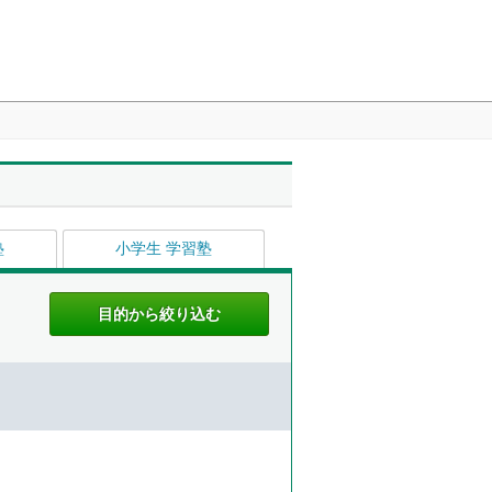
塾
小学生 学習塾