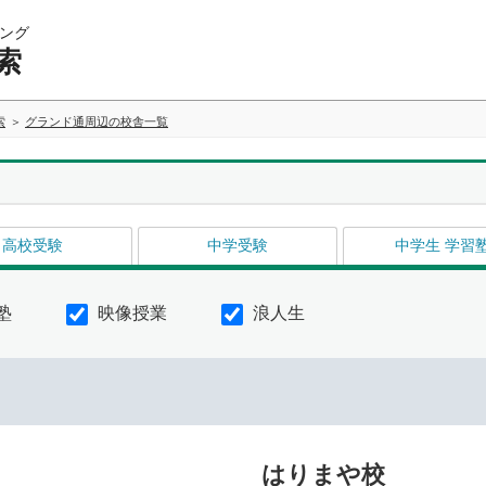
ング
索
索
グランド通周辺の校舎一覧
高校受験
中学受験
中学生 学習
塾
映像授業
浪人生
イ
はりまや校