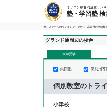
オリコン顧客満足度ランキ
塾・学習塾 検
塾、スクールのランキング・比較
高知県の路線検
グランド通周辺の校舎
大学受験
集団塾
個別指導
個別教室のトラ
小津校