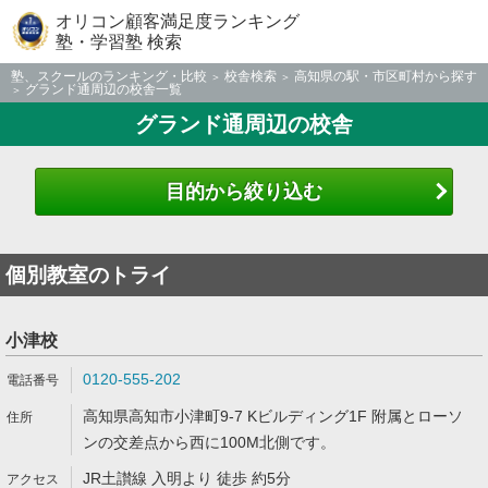
オリコン顧客満足度ランキング
塾・学習塾 検索
塾、スクールのランキング・比較
校舎検索
高知県の駅・市区町村から探す
グランド通周辺の校舎一覧
グランド通周辺の校舎
目的から絞り込む
個別教室のトライ
小津校
0120-555-202
高知県高知市小津町9-7 Kビルディング1F 附属とローソ
ンの交差点から西に100M北側です。
JR土讃線 入明より 徒歩 約5分