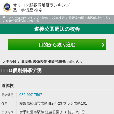
オリコン顧客満足度ランキング
塾・学習塾 検索
塾、スクールのランキング・比較
校舎検索
愛媛県の駅・市区町村から探す
道後公園周辺の校舎一覧
道後公園周辺の校舎
目的から絞り込む
大学受験： 集団塾 映像授業 個別指導塾
の絞り込み
ITTO個別指導学院
道後校
089-997-7597
愛媛県松山市岩崎町2-4-23 ブラン岩崎101
伊予鉄道市駅線 道後公園より 徒歩 約5分