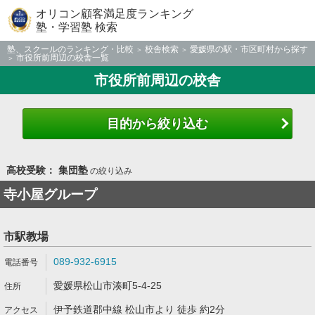
オリコン顧客満足度ランキング
塾・学習塾 検索
塾、スクールのランキング・比較
校舎検索
愛媛県の駅・市区町村から探す
市役所前周辺の校舎一覧
市役所前周辺の校舎
目的から絞り込む
高校受験： 集団塾
の絞り込み
寺小屋グループ
市駅教場
089-932-6915
愛媛県松山市湊町5-4-25
伊予鉄道郡中線 松山市より 徒歩 約2分