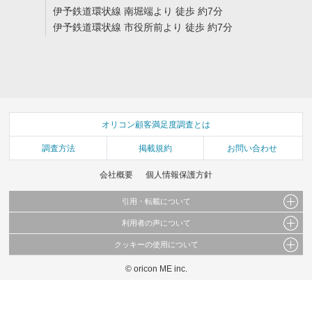
伊予鉄道環状線 南堀端より 徒歩 約7分
伊予鉄道環状線 市役所前より 徒歩 約7分
オリコン顧客満足度調査とは
調査方法
掲載規約
お問い合わせ
会社概要
個人情報保護方針
引用・転載について
利用者の声について
当サイトで公開されている情報（文字、写真、イラスト、画像データ等）及びこれらの配
置・編集および構造などについての著作権は株式会社oricon MEに帰属しております。
クッキーの使用について
当サイトに掲載している内容はすべてサービスの利用者が提出された見解・感想です。
これらの情報を権利者の許可なく無断転載・複製などの二次利用を行うことは固く禁じて
弊社が内容について正確性を含め一切保証するものではありません。
おります。
© oricon ME inc.
このサイトでは Cookie を使用して、ユーザーに合わせたコンテンツや広告の表示、ソー
弊社の見解・ 意見ではないことをご理解いただいた上でご覧ください。
シャル メディア機能の提供、広告の表示回数やクリック数の測定を行っています。
また、ユーザーによるサイトの利用状況についても情報を収集し、ソーシャル メディア
や広告配信、データ解析の各パートナーに提供しています。