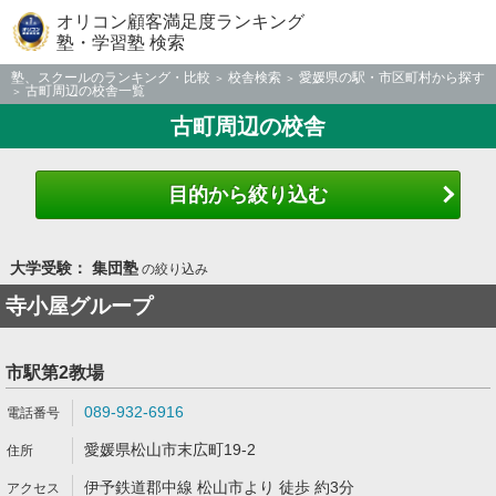
オリコン顧客満足度ランキング
塾・学習塾 検索
塾、スクールのランキング・比較
校舎検索
愛媛県の駅・市区町村から探す
古町周辺の校舎一覧
古町周辺の校舎
目的から絞り込む
大学受験： 集団塾
の絞り込み
寺小屋グループ
市駅第2教場
089-932-6916
愛媛県松山市末広町19-2
伊予鉄道郡中線 松山市より 徒歩 約3分