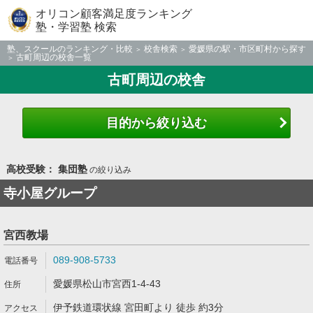
オリコン顧客満足度ランキング
塾・学習塾 検索
塾、スクールのランキング・比較
校舎検索
愛媛県の駅・市区町村から探す
古町周辺の校舎一覧
古町周辺の校舎
目的から絞り込む
高校受験： 集団塾
の絞り込み
寺小屋グループ
宮西教場
089-908-5733
愛媛県松山市宮西1-4-43
伊予鉄道環状線 宮田町より 徒歩 約3分