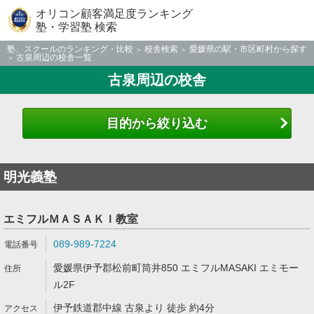
オリコン顧客満足度ランキング
塾・学習塾 検索
塾、スクールのランキング・比較
校舎検索
愛媛県の駅・市区町村から探す
古泉周辺の校舎一覧
古泉周辺の校舎
目的から絞り込む
明光義塾
エミフルＭＡＳＡＫＩ教室
089-989-7224
愛媛県伊予郡松前町筒井850 エミフルMASAKI エミモー
ル2F
伊予鉄道郡中線 古泉より 徒歩 約4分