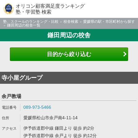
オリコン顧客満足度ランキング
塾・学習塾 検索
塾、スクールのランキング・比較
校舎検索
愛媛県の駅・市区町村から探す
鎌田周辺の校舎一覧
鎌田周辺の校舎
目的から絞り込む
寺小屋グループ
余戸教場
089-973-5466
愛媛県松山市余戸南4-11-14
伊予鉄道郡中線 鎌田より 徒歩 約2分
伊予鉄道郡中線 余戸より 徒歩 約12分