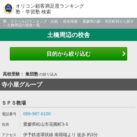
オリコン顧客満足度ランキング
塾・学習塾 検索
塾、スクールのランキング・比較
校舎検索
愛媛県の駅・市区町村から探す
土橋周辺の校舎一覧
土橋周辺の校舎
目的から絞り込む
高校受験： 集団塾
の絞り込み
寺小屋グループ
ＳＰＳ教場
089-987-6100
愛媛県松山市花園町3-5
伊予鉄道環状線 南堀端より 徒歩 約3分