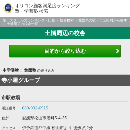
オリコン顧客満足度ランキング
塾・学習塾 検索
塾、スクールのランキング・比較
校舎検索
愛媛県の駅・市区町村から探す
土橋周辺の校舎一覧
土橋周辺の校舎
目的から絞り込む
中学受験： 集団塾
の絞り込み
寺小屋グループ
市駅教場
089-932-6915
愛媛県松山市湊町5-4-25
伊予鉄道郡中線 松山市より 徒歩 約2分