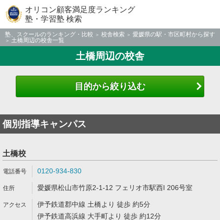
オリコン顧客満足度ランキング
塾・学習塾 検索
塾、スクールのランキング・比較
校舎検索
愛媛県の駅・市区町村から探す
土橋周辺の校舎一覧
土橋周辺の校舎
目的から絞り込む
個別指導キャンパス
土橋校
0120-934-830
愛媛県松山市竹原2-1-12 フェリオ市駅西I 206号室
伊予鉄道郡中線 土橋より 徒歩 約5分
伊予鉄道高浜線 大手町より 徒歩 約12分