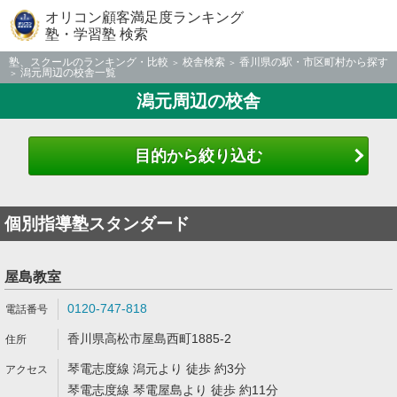
オリコン顧客満足度ランキング
塾・学習塾 検索
塾、スクールのランキング・比較
校舎検索
香川県の駅・市区町村から探す
潟元周辺の校舎一覧
潟元周辺の校舎
目的から絞り込む
個別指導塾スタンダード
屋島教室
0120-747-818
香川県高松市屋島西町1885-2
琴電志度線 潟元より 徒歩 約3分
琴電志度線 琴電屋島より 徒歩 約11分