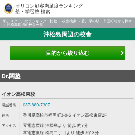
オリコン顧客満足度ランキング
塾・学習塾 検索
塾、スクールのランキング・比較
校舎検索
香川県の駅・市区町村から探す
沖松島周辺の校舎一覧
沖松島周辺の校舎
目的から絞り込む
Dr.関塾
イオン高松東校
087-880-7307
香川県高松市福岡町3-8-5 イオン高松東店2F
琴電志度線 沖松島より 徒歩 約7分
琴電志度線 松島二丁目より 徒歩 約13分