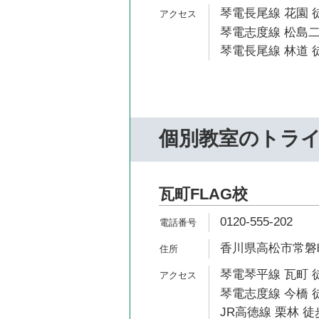
琴電長尾線 花園 徒
琴電志度線 松島二
琴電長尾線 林道 徒
個別教室のトラ
瓦町FLAG校
0120-555-202
香川県高松市常磐町1-
琴電琴平線 瓦町 
琴電志度線 今橋 徒
JR高徳線 栗林 徒