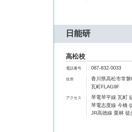
日能研
高松校
087-832-0033
香川県高松市常磐町
瓦町FLAG9F
琴電琴平線 瓦町 
琴電志度線 今橋 徒
JR高徳線 栗林 徒