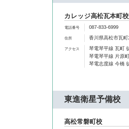
カレッジ高松瓦本町校
087-833-6999
香川県高松市瓦町2-
琴電琴平線 瓦町 
琴電琴平線 片原町
琴電志度線 今橋 徒
東進衛星予備校
高松常磐町校