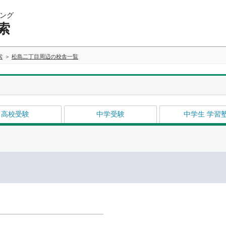
ング
索
索
松島二丁目周辺の校舎一覧
高校受験
中学受験
中学生 学習