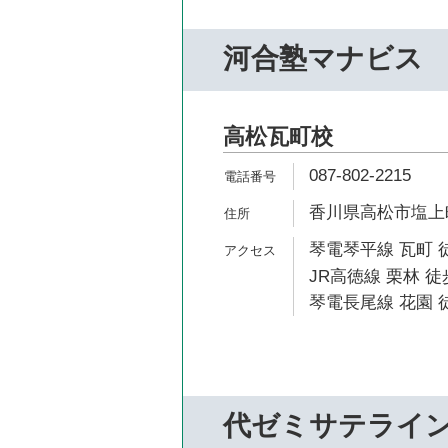
河合塾マナビス
高松瓦町校
087-802-2215
香川県高松市塩上町
琴電琴平線 瓦町 
JR高徳線 栗林 徒
琴電長尾線 花園 徒
代ゼミサテライ