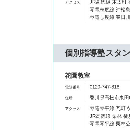
JR高徳線 木太町 
琴電志度線 沖松島
琴電志度線 春日川
個別指導塾スタ
花園教室
0120-747-818
香川県高松市東田町1
琴電琴平線 瓦町 
JR高徳線 栗林 徒
琴電琴平線 栗林公