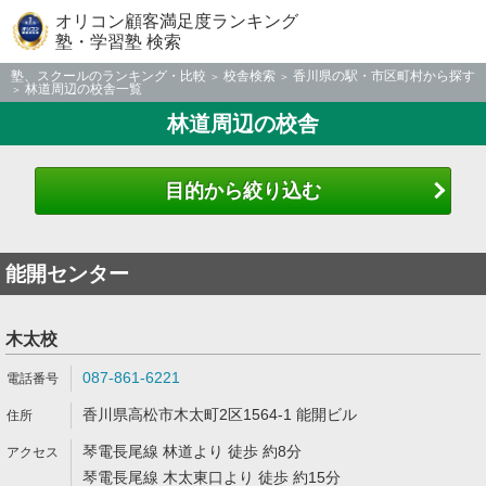
オリコン顧客満足度ランキング
塾・学習塾 検索
塾、スクールのランキング・比較
校舎検索
香川県の駅・市区町村から探す
林道周辺の校舎一覧
林道周辺の校舎
目的から絞り込む
能開センター
木太校
087-861-6221
香川県高松市木太町2区1564-1 能開ビル
琴電長尾線 林道より 徒歩 約8分
琴電長尾線 木太東口より 徒歩 約15分