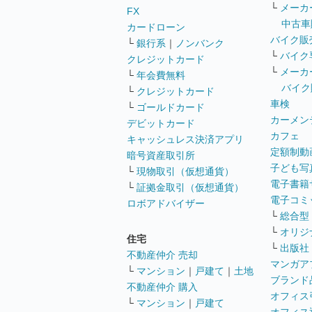
└
メーカ
FX
中古車
カードローン
バイク販
└
銀行系
｜
ノンバンク
└
バイク
クレジットカード
└
メーカ
└
年会費無料
バイク
└
クレジットカード
車検
└
ゴールドカード
カーメン
デビットカード
カフェ
キャッシュレス決済アプリ
定額制動
暗号資産取引所
子ども写
└
現物取引（仮想通貨）
電子書籍
└
証拠金取引（仮想通貨）
電子コミ
ロボアドバイザー
└
総合型
└
オリジ
住宅
└
出版社
不動産仲介 売却
マンガア
└
マンション
｜
戸建て
｜
土地
ブランド
不動産仲介 購入
オフィス
└
マンション
｜
戸建て