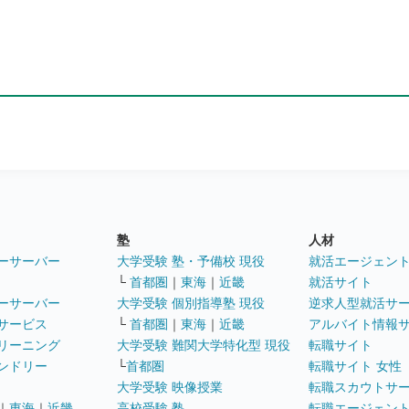
塾
人材
ーサーバー
大学受験 塾・予備校 現役
就活エージェン
└
首都圏
｜
東海
｜
近畿
就活サイト
ーサーバー
大学受験 個別指導塾 現役
逆求人型就活サ
サービス
└
首都圏
｜
東海
｜
近畿
アルバイト情報
リーニング
大学受験 難関大学特化型 現役
転職サイト
ンドリー
└
首都圏
転職サイト 女性
大学受験 映像授業
転職スカウトサ
｜
東海
｜
近畿
高校受験 塾
転職エージェン