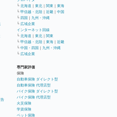
└
北海道
｜
東北
｜
関東
｜
東海
└
甲信越・北陸
｜
近畿
｜
中国
└
四国
｜
九州・沖縄
職
└
広域企業
インターネット回線
遣
└
北海道
｜
東北
｜
関東
└
甲信越・北陸
｜
東海
｜
近畿
ス
└
中国・四国
｜
九州・沖縄
└
広域企業
専門家評価
ト
保険
自動車保険 ダイレクト型
自動車保険 代理店型
バイク保険 ダイレクト型
バイク保険 代理店型
広告
火災保険
学資保険
ペット保険