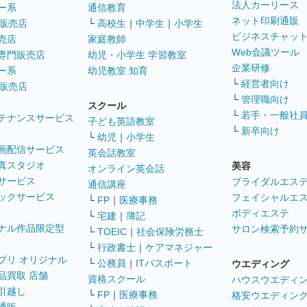
法人カーリース
ー系
通信教育
ネット印刷通販
販売店
└
高校生
｜
中学生
｜
小学生
ビジネスチャッ
売店
家庭教師
Web会議ツール
専門販売店
幼児・小学生 学習教室
企業研修
ー系
幼児教室 知育
└
経営者向け
販売店
└
管理職向け
スクール
└
若手・一般社
テナンスサービス
子ども英語教室
└
新卒向け
└
幼児
｜
小学生
画配信サービス
英会話教室
真スタジオ
美容
オンライン英会話
サービス
ブライダルエス
通信講座
ックサービス
フェイシャルエ
└
FP
｜
医療事務
ボディエステ
└
宅建
｜
簿記
ナル作品限定型
サロン検索予約
└
TOEIC
｜
社会保険労務士
└
行政書士
｜
ケアマネジャー
プリ オリジナル
└
公務員
｜
ITパスポート
ウエディング
品買取 店舗
資格スクール
ハウスウエディ
引越し
└
FP
｜
医療事務
格安ウエディン