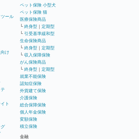
ペット保険 小型犬
ペット保険 猫
トツール
医療保険商品
└
終身型
｜
定期型
└
引受基準緩和型
生命保険商品
└
終身型
｜
定期型
員向け
└
収入保障保険
がん保険商品
└
終身型
｜
定期型
就業不能保険
テ
認知症保険
ステ
外貨建て保険
介護保険
サイト
総合保障保険
個人年金保険
変額保険
積立保険
ング
グ
金融