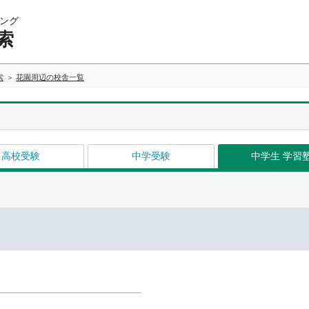
ング
索
索
花園周辺の校舎一覧
高校受験
中学受験
中学生 学習