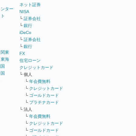
ネット証券
ウンター
NISA
イト
└
証券会社
リ
└
銀行
iDeCo
└
証券会社
└
銀行
｜
関東
FX
｜
東海
住宅ローン
四国
クレジットカード
全国
└ 個人
ス
└
年会費無料
└
クレジットカード
└
ゴールドカード
└
プラチナカード
└ 法人
└
年会費無料
└
クレジットカード
└
ゴールドカード