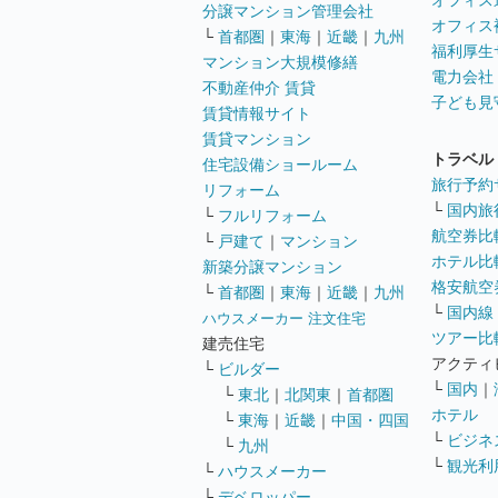
オフィス
分譲マンション管理会社
オフィス
└
首都圏
｜
東海
｜
近畿
｜
九州
福利厚生
マンション大規模修繕
電力会社
不動産仲介 賃貸
子ども見
賃貸情報サイト
賃貸マンション
トラベル
住宅設備ショールーム
旅行予約
リフォーム
└
国内旅
└
フルリフォーム
航空券比
└
戸建て
｜
マンション
ホテル比
新築分譲マンション
格安航空券
└
首都圏
｜
東海
｜
近畿
｜
九州
└
国内線
ハウスメーカー 注文住宅
ツアー比
建売住宅
アクティ
└
ビルダー
└
国内
｜
└
東北
｜
北関東
｜
首都圏
ホテル
└
東海
｜
近畿
｜
中国・四国
└
ビジネ
└
九州
└
観光利
└
ハウスメーカー
└
デベロッパー