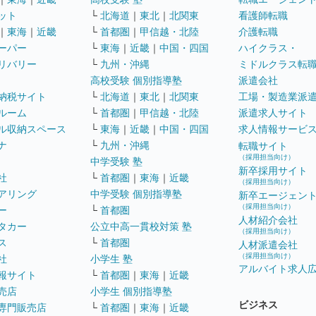
ット
└
北海道
｜
東北
｜
北関東
看護師転職
｜
東海
｜
近畿
└
首都圏
｜
甲信越・北陸
介護転職
ーパー
└
東海
｜
近畿
｜
中国・四国
ハイクラス・
リバリー
└
九州・沖縄
ミドルクラス転
高校受験 個別指導塾
派遣会社
納税サイト
└
北海道
｜
東北
｜
北関東
工場・製造業派
ルーム
└
首都圏
｜
甲信越・北陸
派遣求人サイト
ル収納スペース
└
東海
｜
近畿
｜
中国・四国
求人情報サービ
ナ
└
九州・沖縄
転職サイト
（採用担当向け）
中学受験 塾
新卒採用サイト
社
└
首都圏
｜
東海
｜
近畿
（採用担当向け）
アリング
中学受験 個別指導塾
新卒エージェン
（採用担当向け）
ー
└
首都圏
人材紹介会社
タカー
公立中高一貫校対策 塾
（採用担当向け）
ス
└
首都圏
人材派遣会社
（採用担当向け）
社
小学生 塾
アルバイト求人
報サイト
└
首都圏
｜
東海
｜
近畿
売店
小学生 個別指導塾
ビジネス
専門販売店
└
首都圏
｜
東海
｜
近畿