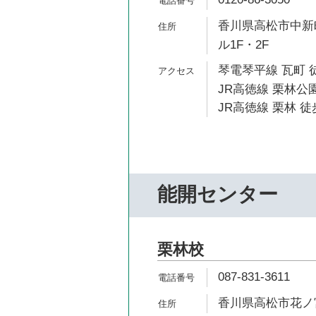
香川県高松市中新町
ル1F・2F
琴電琴平線 瓦町 
JR高徳線 栗林公
JR高徳線 栗林 徒
能開センター
栗林校
087-831-3611
香川県高松市花ノ宮町