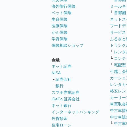
海外旅行保険
ミールキ
ペット保険
└
首都圏
生命保険
ネットス
医療保険
フードデ
がん保険
サービス
学資保険
ふるさと
保険相談ショップ
トランク
└
レンタ
└
コンテ
金融
└
宅配型
ネット証券
引越し会
NISA
カーシェ
└
証券会社
レンタカ
└
銀行
格安レン
スマホ専業証券
カーリー
iDeCo 証券会社
車買取会
ネット銀行
中古車情
インターネットバンキング
中古車販
外貨預金
└
中古車
住宅ローン