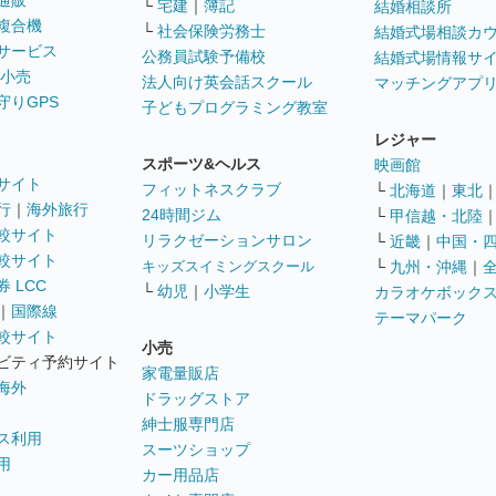
通販
└
宅建
｜
簿記
結婚相談所
複合機
└
社会保険労務士
結婚式場相談カ
サービス
公務員試験予備校
結婚式場情報サ
 小売
法人向け英会話スクール
マッチングアプ
守りGPS
子どもプログラミング教室
レジャー
スポーツ&ヘルス
映画館
サイト
フィットネスクラブ
└
北海道
｜
東北
行
｜
海外旅行
24時間ジム
└
甲信越・北陸
較サイト
リラクゼーションサロン
└
近畿
｜
中国・
較サイト
キッズスイミングスクール
└
九州・沖縄
｜
 LCC
└
幼児
｜
小学生
カラオケボック
｜
国際線
テーマパーク
較サイト
小売
ビティ予約サイト
家電量販店
海外
ドラッグストア
紳士服専門店
ス利用
スーツショップ
用
カー用品店