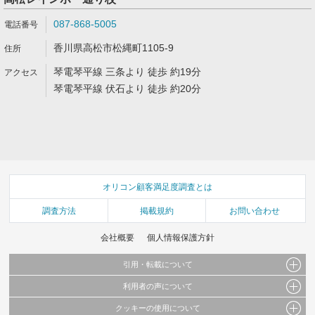
087-868-5005
香川県高松市松縄町1105-9
琴電琴平線 三条より 徒歩 約19分
琴電琴平線 伏石より 徒歩 約20分
オリコン顧客満足度調査とは
調査方法
掲載規約
お問い合わせ
会社概要
個人情報保護方針
引用・転載について
利用者の声について
当サイトで公開されている情報（文字、写真、イラスト、画像データ等）及びこれらの配
置・編集および構造などについての著作権は株式会社oricon MEに帰属しております。
クッキーの使用について
当サイトに掲載している内容はすべてサービスの利用者が提出された見解・感想です。
これらの情報を権利者の許可なく無断転載・複製などの二次利用を行うことは固く禁じて