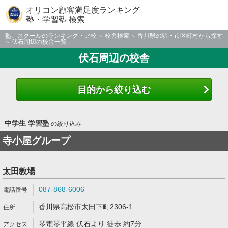
オリコン顧客満足度ランキング
塾・学習塾 検索
塾、スクールのランキング・比較
校舎検索
香川県の駅・市区町村から探す
伏石周辺の校舎一覧
伏石周辺の校舎
目的から絞り込む
中学生 学習塾
の絞り込み
寺小屋グループ
太田教場
087-868-6006
香川県高松市太田下町2306-1
琴電琴平線 伏石より 徒歩 約7分