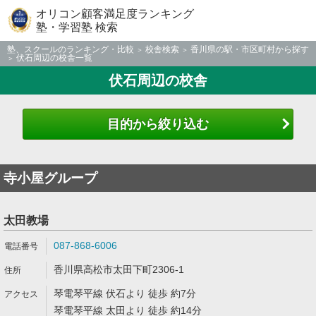
オリコン顧客満足度ランキング
塾・学習塾 検索
塾、スクールのランキング・比較
校舎検索
香川県の駅・市区町村から探す
伏石周辺の校舎一覧
伏石周辺の校舎
目的から絞り込む
寺小屋グループ
太田教場
087-868-6006
香川県高松市太田下町2306-1
琴電琴平線 伏石より 徒歩 約7分
琴電琴平線 太田より 徒歩 約14分