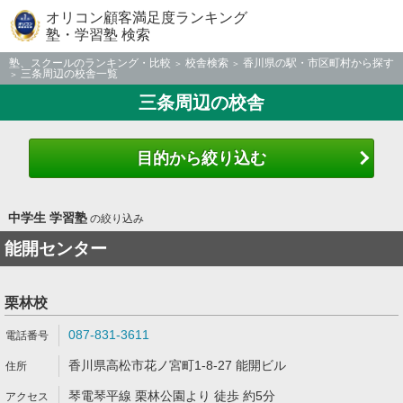
オリコン顧客満足度ランキング
塾・学習塾 検索
塾、スクールのランキング・比較
校舎検索
香川県の駅・市区町村から探す
三条周辺の校舎一覧
三条周辺の校舎
目的から絞り込む
中学生 学習塾
の絞り込み
能開センター
栗林校
087-831-3611
香川県高松市花ノ宮町1-8-27 能開ビル
琴電琴平線 栗林公園より 徒歩 約5分