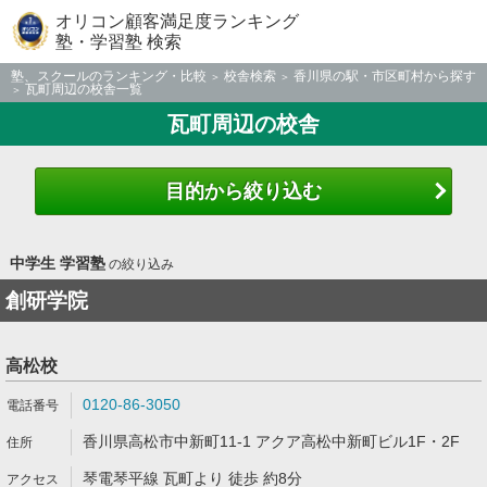
オリコン顧客満足度ランキング
塾・学習塾 検索
塾、スクールのランキング・比較
校舎検索
香川県の駅・市区町村から探す
瓦町周辺の校舎一覧
瓦町周辺の校舎
目的から絞り込む
中学生 学習塾
の絞り込み
創研学院
高松校
0120-86-3050
香川県高松市中新町11-1 アクア高松中新町ビル1F・2F
琴電琴平線 瓦町より 徒歩 約8分