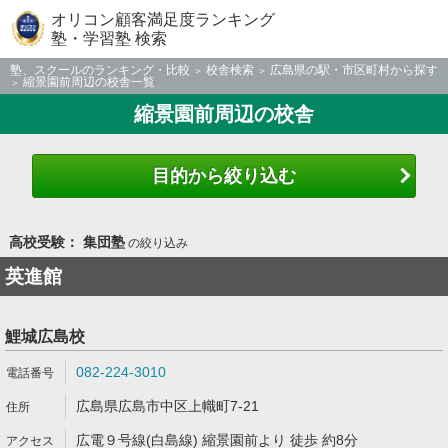
オリコン顧客満足度ランキング
塾・学習塾 検索
塾、スクールのランキング・比較
校舎検索
広島県の駅・市区町村から探す
縮景園前周辺の校舎一覧
縮景園前周辺の校舎
目的から絞り込む
高校受験： 集団塾
の絞り込み
英進館
鯉城広島校
082-224-3010
広島県広島市中区上幟町7-21
広電９号線(白島線) 縮景園前より 徒歩 約8分