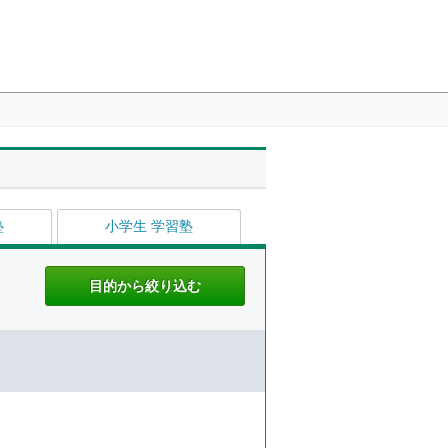
塾
小学生 学習塾