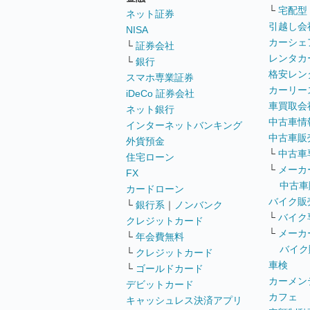
└
宅配型
ネット証券
引越し会
NISA
カーシェ
└
証券会社
レンタカ
└
銀行
格安レン
スマホ専業証券
カーリー
iDeCo 証券会社
車買取会
ネット銀行
中古車情
インターネットバンキング
中古車販
外貨預金
└
中古車
住宅ローン
└
メーカ
FX
中古車
カードローン
バイク販
└
銀行系
｜
ノンバンク
└
バイク
クレジットカード
└
メーカ
└
年会費無料
バイク
└
クレジットカード
車検
└
ゴールドカード
カーメン
デビットカード
カフェ
キャッシュレス決済アプリ