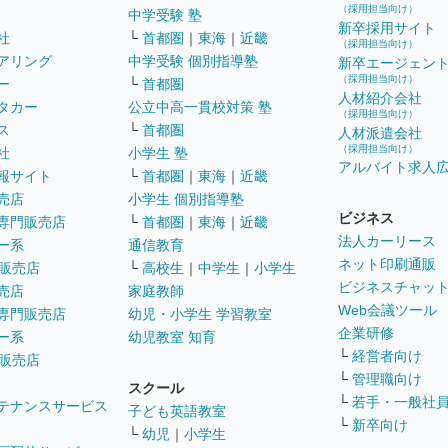
（採用担当向け）
中学受験 塾
新卒採用サイト
社
└
首都圏
｜
東海
｜
近畿
（採用担当向け）
アリング
中学受験 個別指導塾
新卒エージェン
（採用担当向け）
ー
└
首都圏
人材紹介会社
タカー
公立中高一貫校対策 塾
（採用担当向け）
ス
└
首都圏
人材派遣会社
（採用担当向け）
社
小学生 塾
アルバイト求人
報サイト
└
首都圏
｜
東海
｜
近畿
売店
小学生 個別指導塾
ビジネス
専門販売店
└
首都圏
｜
東海
｜
近畿
法人カーリース
ー系
通信教育
ネット印刷通販
販売店
└
高校生
｜
中学生
｜
小学生
ビジネスチャッ
売店
家庭教師
Web会議ツール
専門販売店
幼児・小学生 学習教室
企業研修
ー系
幼児教室 知育
└
経営者向け
販売店
└
管理職向け
スクール
└
若手・一般社
テナンスサービス
子ども英語教室
└
新卒向け
└
幼児
｜
小学生