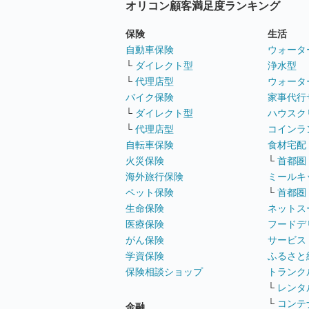
オリコン顧客満足度ランキング
保険
生活
自動車保険
ウォータ
└
ダイレクト型
浄水型
└
代理店型
ウォータ
バイク保険
家事代行
└
ダイレクト型
ハウスク
└
代理店型
コインラ
自転車保険
食材宅配
火災保険
└
首都圏
海外旅行保険
ミールキ
ペット保険
└
首都圏
生命保険
ネットス
医療保険
フードデ
がん保険
サービス
学資保険
ふるさと
保険相談ショップ
トランク
└
レンタ
└
コンテ
金融