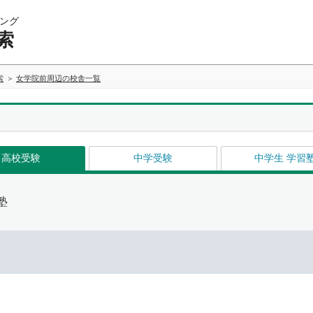
ング
索
索
女学院前周辺の校舎一覧
高校受験
中学受験
中学生 学習
塾