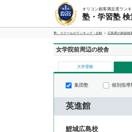
オリコン顧客満足度ランキ
塾・学習塾 検
塾、スクールのランキング・比較
広島県の路線検
女学院前周辺の校舎
大学受験
集団塾
個別指導
英進館
鯉城広島校