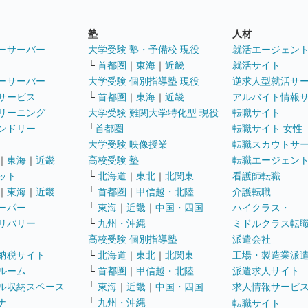
塾
人材
ーサーバー
大学受験 塾・予備校 現役
就活エージェン
└
首都圏
｜
東海
｜
近畿
就活サイト
ーサーバー
大学受験 個別指導塾 現役
逆求人型就活サ
サービス
└
首都圏
｜
東海
｜
近畿
アルバイト情報
リーニング
大学受験 難関大学特化型 現役
転職サイト
ンドリー
└
首都圏
転職サイト 女性
大学受験 映像授業
転職スカウトサ
｜
東海
｜
近畿
高校受験 塾
転職エージェン
ット
└
北海道
｜
東北
｜
北関東
看護師転職
｜
東海
｜
近畿
└
首都圏
｜
甲信越・北陸
介護転職
ーパー
└
東海
｜
近畿
｜
中国・四国
ハイクラス・
リバリー
└
九州・沖縄
ミドルクラス転
高校受験 個別指導塾
派遣会社
納税サイト
└
北海道
｜
東北
｜
北関東
工場・製造業派
ルーム
└
首都圏
｜
甲信越・北陸
派遣求人サイト
ル収納スペース
└
東海
｜
近畿
｜
中国・四国
求人情報サービ
ナ
└
九州・沖縄
転職サイト