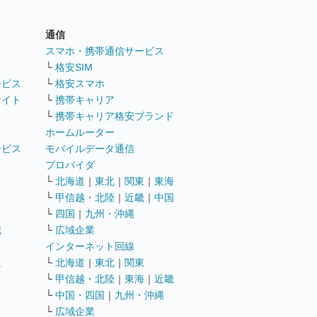
通信
ト
スマホ・携帯通信サービス
└
格安SIM
ービス
└
格安スマホ
サイト
└
携帯キャリア
└
携帯キャリア格安ブランド
ホームルーター
ービス
モバイルデータ通信
ト
プロバイダ
└
北海道
｜
東北
｜
関東
｜
東海
└
甲信越・北陸
｜
近畿
｜
中国
└
四国
｜
九州・沖縄
職
└
広域企業
インターネット回線
遣
└
北海道
｜
東北
｜
関東
└
甲信越・北陸
｜
東海
｜
近畿
ス
└
中国・四国
｜
九州・沖縄
└
広域企業