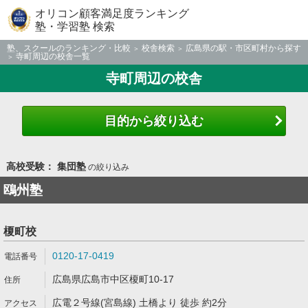
オリコン顧客満足度ランキング
塾・学習塾 検索
塾、スクールのランキング・比較
校舎検索
広島県の駅・市区町村から探す
寺町周辺の校舎一覧
寺町周辺の校舎
目的から絞り込む
高校受験： 集団塾
の絞り込み
鴎州塾
榎町校
0120-17-0419
広島県広島市中区榎町10-17
広電２号線(宮島線) 土橋より 徒歩 約2分